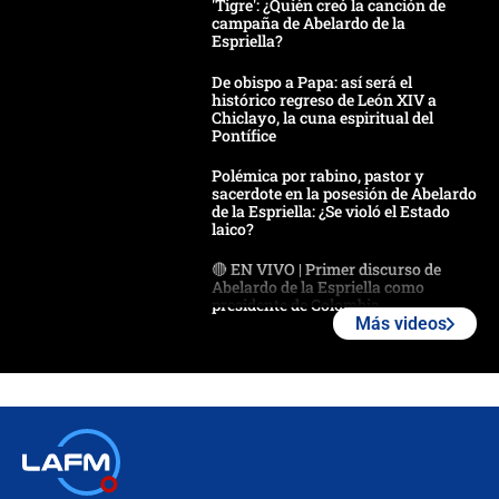
'Tigre': ¿Quién creó la canción de
campaña de Abelardo de la
Espriella?
De obispo a Papa: así será el
histórico regreso de León XIV a
Chiclayo, la cuna espiritual del
Pontífice
Polémica por rabino, pastor y
sacerdote en la posesión de Abelardo
de la Espriella: ¿Se violó el Estado
laico?
🔴 EN VIVO | Primer discurso de
Abelardo de la Espriella como
presidente de Colombia
Más videos
¿La posesión de Abelardo De la
Espriella en Cali inicia la
descentralización en Colombia? Esto
respondió el alcalde Eder
Así será la posesión de Abelardo de
la Espriella este 7 de agosto:
cronograma oficial y detalles clave