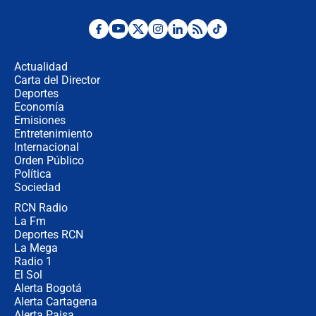
Desde dermatitis hasta infecciones:
los riesgos de usar cascos de motos
de aplicaciones de transporte
Actualidad
Carta del Director
¿Cómo comprar dólares desde el
Deportes
celular? Requisitos, pasos y
Economía
recomendaciones
Emisiones
Entretenimiento
Internacional
Las seis de las 6 con Juan Lozano |
Orden Público
jueves 6 de agosto de 2026
Política
Sociedad
RCN Radio
Posesión de Abelardo De La Espriella
La Fm
en Cali: ¿qué pasará con los
congresistas del Pacto Histórico que
Deportes RCN
no asistirán?
La Mega
Radio 1
El Sol
Alerta Bogotá
Alerta Cartagena
Alerta Paisa