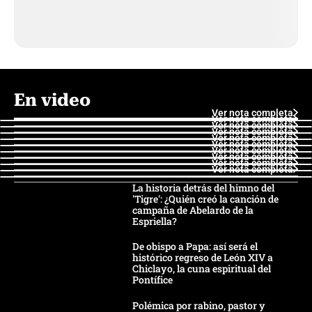
En video
Ver nota completa
Ver nota completa
Ver nota completa
Ver nota completa
Ver nota completa
Ver nota completa
Ver nota completa
Ver nota completa
Ver nota completa
Ver nota completa
La historia detrás del himno del
'Tigre': ¿Quién creó la canción de
campaña de Abelardo de la
Espriella?
De obispo a Papa: así será el
histórico regreso de León XIV a
Chiclayo, la cuna espiritual del
Pontífice
Polémica por rabino, pastor y