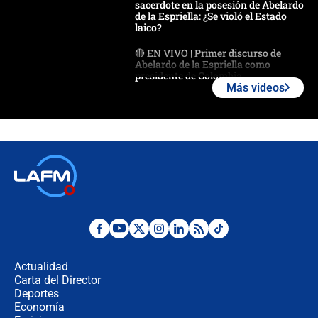
sacerdote en la posesión de Abelardo
de la Espriella: ¿Se violó el Estado
laico?
🔴 EN VIVO | Primer discurso de
Abelardo de la Espriella como
presidente de Colombia
Más videos
¿La posesión de Abelardo De la
Espriella en Cali inicia la
descentralización en Colombia? Esto
respondió el alcalde Eder
Así será la posesión de Abelardo de
la Espriella este 7 de agosto:
cronograma oficial y detalles clave
Desde dermatitis hasta infecciones:
los riesgos de usar cascos de motos
de aplicaciones de transporte
Actualidad
Carta del Director
¿Cómo comprar dólares desde el
Deportes
celular? Requisitos, pasos y
Economía
recomendaciones