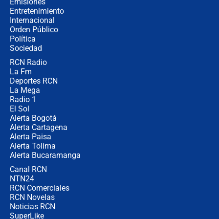
Emisiones
Entretenimiento
Internacional
Las seis de las 6 con Juan Lozano |
Orden Público
jueves 6 de agosto de 2026
Política
Sociedad
RCN Radio
Posesión de Abelardo De La Espriella
La Fm
en Cali: ¿qué pasará con los
congresistas del Pacto Histórico que
Deportes RCN
no asistirán?
La Mega
Radio 1
El Sol
Alerta Bogotá
Alerta Cartagena
Alerta Paisa
Alerta Tolima
Alerta Bucaramanga
Canal RCN
NTN24
RCN Comerciales
RCN Novelas
Noticias RCN
SuperLike