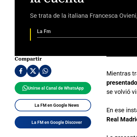
Se trata de la italiana Francesca Ovieni
La Fm
Compartir
Mientras tr
presentado
Unirse al Canal de WhatsApp
se volvió vi
La FM en Google News
En ese ins
Real Madri
La FM en Google Discover