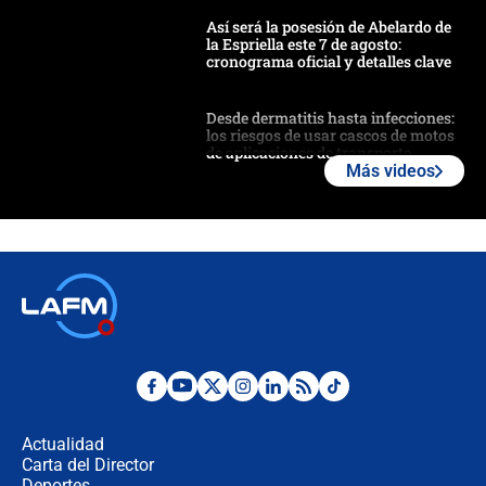
Así será la posesión de Abelardo de
la Espriella este 7 de agosto:
cronograma oficial y detalles clave
Desde dermatitis hasta infecciones:
los riesgos de usar cascos de motos
de aplicaciones de transporte
Más videos
¿Cómo comprar dólares desde el
celular? Requisitos, pasos y
recomendaciones
Las seis de las 6 con Juan Lozano |
jueves 6 de agosto de 2026
Posesión de Abelardo De La Espriella
en Cali: ¿qué pasará con los
congresistas del Pacto Histórico que
Actualidad
no asistirán?
Carta del Director
Álvaro Uribe asistirá a la posesión y
Deportes