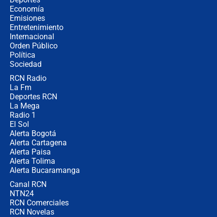
crece el pulso por la elección del
Economía
contralor
Emisiones
Entretenimiento
Internacional
🔴 EN VIVO | Noticiero La FM con
Orden Público
Juan Lozano - 6 de agosto de 2026
Política
Sociedad
RCN Radio
¿Por qué De la Espriella gobernará
La Fm
desde Barranquilla? Experto explica
la razón
Deportes RCN
La Mega
Radio 1
El Sol
Alerta Bogotá
Alerta Cartagena
Alerta Paisa
Alerta Tolima
Alerta Bucaramanga
Canal RCN
NTN24
RCN Comerciales
RCN Novelas