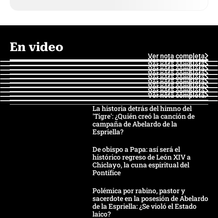
En video
Ver nota completa
Ver nota completa
Ver nota completa
Ver nota completa
Ver nota completa
Ver nota completa
Ver nota completa
Ver nota completa
Ver nota completa
Ver nota completa
La historia detrás del himno del
'Tigre': ¿Quién creó la canción de
campaña de Abelardo de la
Espriella?
De obispo a Papa: así será el
histórico regreso de León XIV a
Chiclayo, la cuna espiritual del
Pontífice
Polémica por rabino, pastor y
sacerdote en la posesión de Abelardo
de la Espriella: ¿Se violó el Estado
laico?