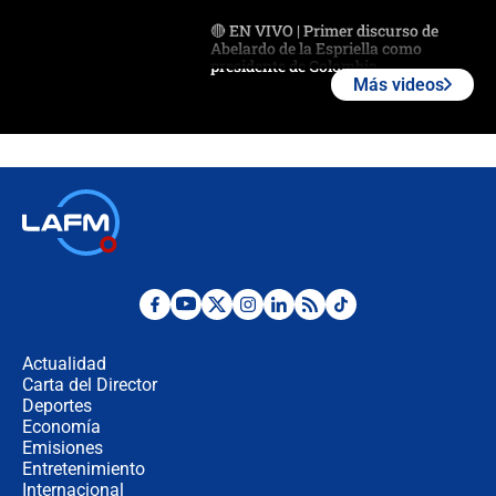
🔴 EN VIVO | Primer discurso de
Abelardo de la Espriella como
presidente de Colombia
Más videos
¿La posesión de Abelardo De la
Espriella en Cali inicia la
descentralización en Colombia? Esto
respondió el alcalde Eder
Así será la posesión de Abelardo de
la Espriella este 7 de agosto:
cronograma oficial y detalles clave
Desde dermatitis hasta infecciones:
los riesgos de usar cascos de motos
de aplicaciones de transporte
Actualidad
Carta del Director
¿Cómo comprar dólares desde el
Deportes
celular? Requisitos, pasos y
Economía
recomendaciones
Emisiones
Entretenimiento
Internacional