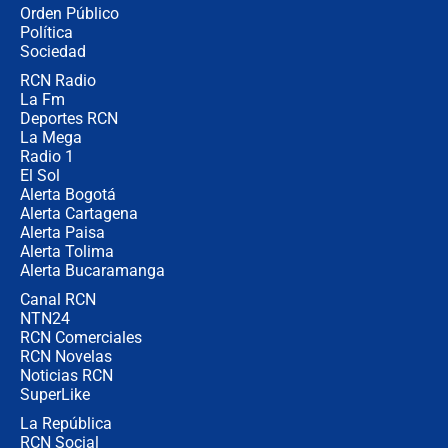
Las seis de las 6 con Juan Lozano |
Orden Público
jueves 6 de agosto de 2026
Política
Sociedad
RCN Radio
Posesión de Abelardo De La Espriella
La Fm
en Cali: ¿qué pasará con los
congresistas del Pacto Histórico que
Deportes RCN
no asistirán?
La Mega
Radio 1
El Sol
Alerta Bogotá
Alerta Cartagena
Alerta Paisa
Alerta Tolima
Alerta Bucaramanga
Canal RCN
NTN24
RCN Comerciales
RCN Novelas
Noticias RCN
SuperLike
La República
RCN Social