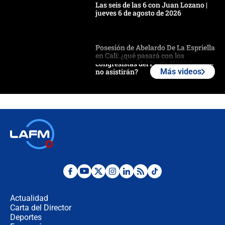
Las seis de las 6 con Juan Lozano |
jueves 6 de agosto de 2026
Posesión de Abelardo De La Espriella
en Cali: ¿qué pasará con los
congresistas del Pacto Histórico que
no asistirán?
Más videos
Álvaro Uribe asistirá a la posesión y
crece el pulso por la elección del
contralor
🔴 EN VIVO | Noticiero La FM con
Juan Lozano - 6 de agosto de 2026
¿Por qué De la Espriella gobernará
desde Barranquilla? Experto explica
la razón
Actualidad
Carta del Director
Estratega de Abelardo de la Espriella
Deportes
revela cómo venció a la “casta