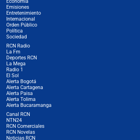
Economía
política” en campaña: “Estaba
Emisiones
completamente seguro”
Entretenimiento
Internacional
Alias ‘Calarcá’ habría pagado $60
Orden Público
millones al mes a un supuesto
Política
coronel para filtrar información del
Ejército
Sociedad
RCN Radio
Las razones para escoger al nuevo
La Fm
director de la Policía
Deportes RCN
La Mega
Radio 1
El Sol
Alerta Bogotá
Alerta Cartagena
Alerta Paisa
Alerta Tolima
Alerta Bucaramanga
Canal RCN
NTN24
RCN Comerciales
RCN Novelas
Noticias RCN