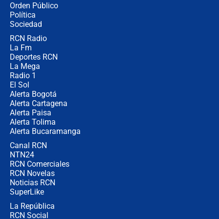
Orden Público
Juan Lozano - 6 de agosto de 2026
Política
Sociedad
RCN Radio
¿Por qué De la Espriella gobernará
La Fm
desde Barranquilla? Experto explica
la razón
Deportes RCN
La Mega
Radio 1
El Sol
Alerta Bogotá
Alerta Cartagena
Alerta Paisa
Alerta Tolima
Alerta Bucaramanga
Canal RCN
NTN24
RCN Comerciales
RCN Novelas
Noticias RCN
SuperLike
La República
RCN Social