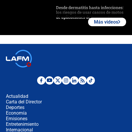
Desde dermatitis hasta infecciones:
los riesgos de usar cascos de motos
de aplicaciones de transporte
Más videos
¿Cómo comprar dólares desde el
celular? Requisitos, pasos y
recomendaciones
Las seis de las 6 con Juan Lozano |
jueves 6 de agosto de 2026
Posesión de Abelardo De La Espriella
en Cali: ¿qué pasará con los
congresistas del Pacto Histórico que
Actualidad
no asistirán?
Carta del Director
Álvaro Uribe asistirá a la posesión y
Deportes
crece el pulso por la elección del
Economía
contralor
Emisiones
Entretenimiento
Internacional
🔴 EN VIVO | Noticiero La FM con