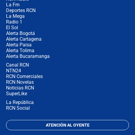
Posesión de Abelardo De La Espriella
La Fm
en Cali: ¿qué pasará con los
congresistas del Pacto Histórico que
Deportes RCN
no asistirán?
La Mega
Radio 1
El Sol
Alerta Bogotá
Alerta Cartagena
Alerta Paisa
Alerta Tolima
Alerta Bucaramanga
Canal RCN
NTN24
RCN Comerciales
RCN Novelas
Noticias RCN
SuperLike
La República
RCN Social
ATENCIÓN AL OYENTE