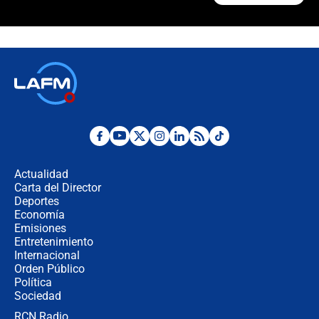
¿La posesión de Abelardo De la
Espriella en Cali inicia la
descentralización en Colombia? Esto
respondió el alcalde Eder
Así será la posesión de Abelardo de
la Espriella este 7 de agosto:
cronograma oficial y detalles clave
Desde dermatitis hasta infecciones:
los riesgos de usar cascos de motos
de aplicaciones de transporte
Actualidad
Carta del Director
¿Cómo comprar dólares desde el
Deportes
celular? Requisitos, pasos y
Economía
recomendaciones
Emisiones
Entretenimiento
Internacional
Las seis de las 6 con Juan Lozano |
Orden Público
jueves 6 de agosto de 2026
Política
Sociedad
RCN Radio