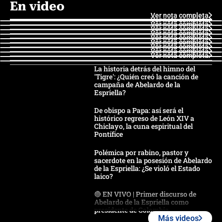
En video
Ver nota completa
Ver nota completa
Ver nota completa
Ver nota completa
Ver nota completa
Ver nota completa
Ver nota completa
Ver nota completa
Ver nota completa
Ver nota completa
La historia detrás del himno del
'Tigre': ¿Quién creó la canción de
campaña de Abelardo de la
Espriella?
De obispo a Papa: así será el
histórico regreso de León XIV a
Chiclayo, la cuna espiritual del
Pontífice
Polémica por rabino, pastor y
sacerdote en la posesión de Abelardo
de la Espriella: ¿Se violó el Estado
laico?
🔴 EN VIVO | Primer discurso de
Abelardo de la Espriella como
presidente de Colombia
Más videos