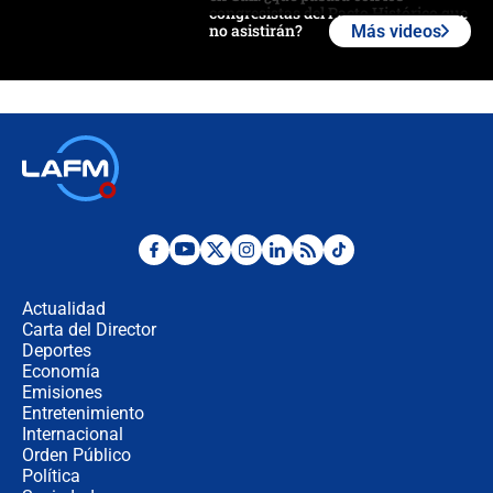
congresistas del Pacto Histórico que
no asistirán?
Más videos
Álvaro Uribe asistirá a la posesión y
crece el pulso por la elección del
contralor
🔴 EN VIVO | Noticiero La FM con
Juan Lozano - 6 de agosto de 2026
¿Por qué De la Espriella gobernará
desde Barranquilla? Experto explica
la razón
Actualidad
Carta del Director
Estratega de Abelardo de la Espriella
Deportes
revela cómo venció a la “casta
Economía
política” en campaña: “Estaba
Emisiones
completamente seguro”
Entretenimiento
Internacional
Alias ‘Calarcá’ habría pagado $60
Orden Público
millones al mes a un supuesto
Política
coronel para filtrar información del