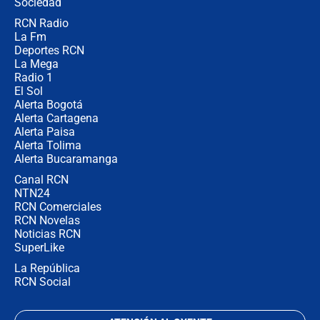
Ejército
Sociedad
RCN Radio
Las razones para escoger al nuevo
La Fm
director de la Policía
Deportes RCN
La Mega
Radio 1
El Sol
Alerta Bogotá
Alerta Cartagena
Alerta Paisa
Alerta Tolima
Alerta Bucaramanga
Canal RCN
NTN24
RCN Comerciales
RCN Novelas
Noticias RCN
SuperLike
La República
RCN Social