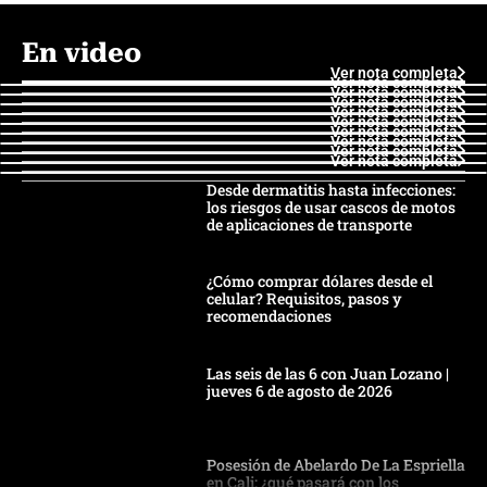
En video
Ver nota completa
Ver nota completa
Ver nota completa
Ver nota completa
Ver nota completa
Ver nota completa
Ver nota completa
Ver nota completa
Ver nota completa
Ver nota completa
Desde dermatitis hasta infecciones:
los riesgos de usar cascos de motos
de aplicaciones de transporte
¿Cómo comprar dólares desde el
celular? Requisitos, pasos y
recomendaciones
Las seis de las 6 con Juan Lozano |
jueves 6 de agosto de 2026
Posesión de Abelardo De La Espriella
en Cali: ¿qué pasará con los