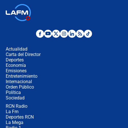
Las seis de las 6 con Juan Lozano |
jueves 6 de agosto de 2026
Posesión de Abelardo De La Espriella
en Cali: ¿qué pasará con los
congresistas del Pacto Histórico que
Actualidad
no asistirán?
Carta del Director
Álvaro Uribe asistirá a la posesión y
Deportes
crece el pulso por la elección del
Economía
contralor
Emisiones
Entretenimiento
Internacional
🔴 EN VIVO | Noticiero La FM con
Orden Público
Juan Lozano - 6 de agosto de 2026
Política
Sociedad
RCN Radio
¿Por qué De la Espriella gobernará
La Fm
desde Barranquilla? Experto explica
la razón
Deportes RCN
La Mega
Radio 1