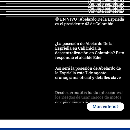
Ver nota completa
Ver nota completa
Ver nota completa
Ver nota completa
Ver nota completa
🔴 EN VIVO | Abelardo De la Espriella
es el presidente 43 de Colombia
¿La posesión de Abelardo De la
Espriella en Cali inicia la
descentralización en Colombia? Esto
respondió el alcalde Eder
Así será la posesión de Abelardo de
la Espriella este 7 de agosto:
cronograma oficial y detalles clave
Desde dermatitis hasta infecciones:
los riesgos de usar cascos de motos
de aplicaciones de transporte
Más videos
¿Cómo comprar dólares desde el
celular? Requisitos, pasos y
recomendaciones