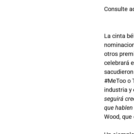
Consulte a
La cinta bé
nominacio
otros prem
celebrará 
sacudieron
#MeToo o T
industria 
seguirá cre
que hablen 
Wood, que e