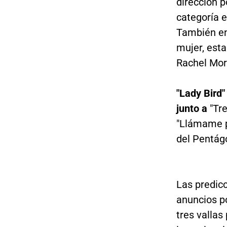
dirección p
categoría e
También en
mujer, esta
Rachel Morr
"Lady Bird"
junto a
"Tre
"Llámame po
del Pentágo
Las predicc
anuncios po
tres vallas 