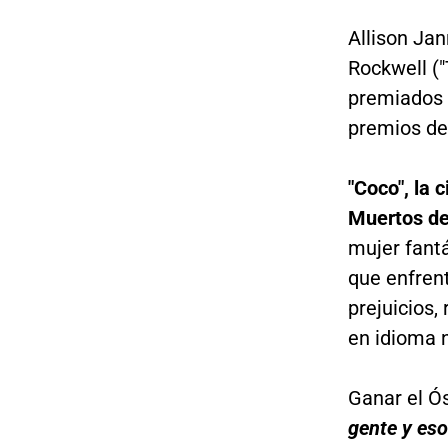
Allison Ja
Rockwell (
premiados 
premios de l
"Coco", la 
Muertos d
mujer fantá
que enfren
prejuicios,
en idioma n
Ganar el Ó
gente y eso