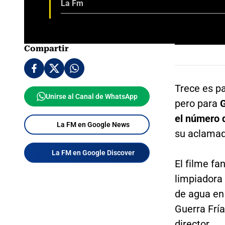
La Fm
Compartir
Trece es p
Unirse al Canal de WhatsApp
pero para
G
el número 
La FM en Google News
su aclamad
La FM en Google Discover
El filme fa
limpiadora
de agua en 
Guerra Fría
director.