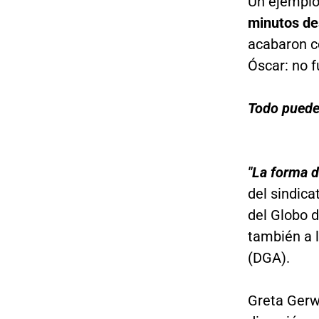
Un ejemplo
minutos de
acabaron c
Óscar: no 
Todo puede
"La forma d
del sindic
del Globo d
también a l
(DGA).
Greta Gerw