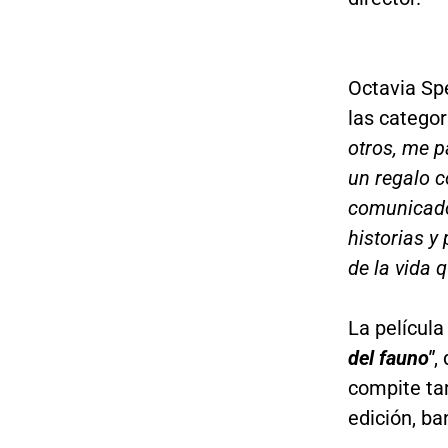
Octavia Spe
las categor
otros, me p
un regalo c
comunicado 
historias y
de la vida 
La películ
del fauno"
,
compite tam
edición, ba