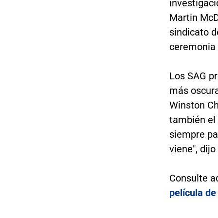
investigaci
Martin McD
sindicato d
ceremonia 
Los SAG pr
más oscuras
Winston Chu
también el 
siempre pa
viene", dij
Consulte a
película de