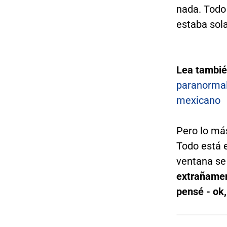
nada. Todo 
estaba sola
Lea tambi
paranormal
mexicano
Pero lo más
Todo está e
ventana se 
extrañamen
pensé - ok