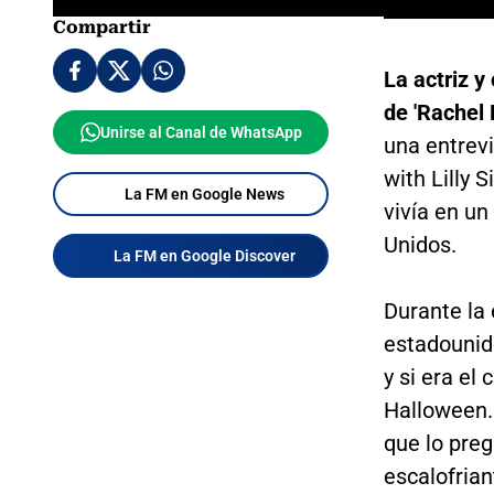
Compartir
La actriz y
de 'Rachel 
Unirse al Canal de WhatsApp
una entrevi
with Lilly 
La FM en Google News
vivía en u
Unidos.
La FM en Google Discover
Durante la 
estadounid
y si era el
Halloween.
que lo pre
escalofrian