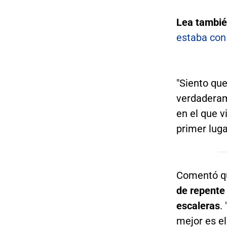
Lea tambi
estaba con
"Siento que
verdaderam
en el que v
primer luga
Comentó qu
de repente
escaleras
.
mejor es el