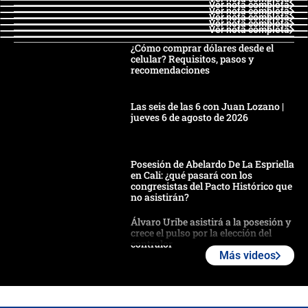
Ver nota completa
Ver nota completa
Ver nota completa
Ver nota completa
Ver nota completa
¿Cómo comprar dólares desde el
celular? Requisitos, pasos y
recomendaciones
Las seis de las 6 con Juan Lozano |
jueves 6 de agosto de 2026
Posesión de Abelardo De La Espriella
en Cali: ¿qué pasará con los
congresistas del Pacto Histórico que
no asistirán?
Álvaro Uribe asistirá a la posesión y
crece el pulso por la elección del
contralor
Más videos
🔴 EN VIVO | Noticiero La FM con
Juan Lozano - 6 de agosto de 2026