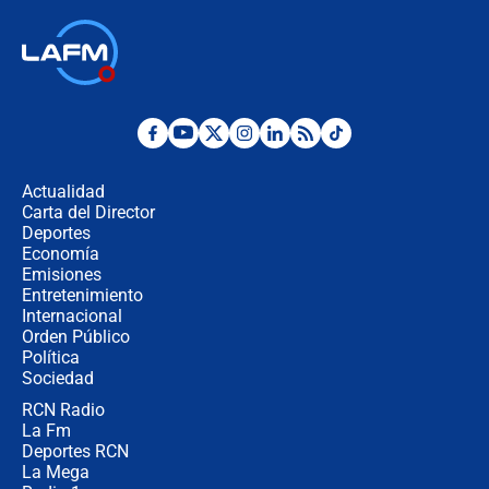
¿Por qué De la Espriella gobernará
desde Barranquilla? Experto explica
la razón
Estratega de Abelardo de la Espriella
revela cómo venció a la “casta
política” en campaña: “Estaba
Actualidad
completamente seguro”
Carta del Director
Alias ‘Calarcá’ habría pagado $60
Deportes
millones al mes a un supuesto
Economía
coronel para filtrar información del
Emisiones
Ejército
Entretenimiento
Internacional
Las razones para escoger al nuevo
Orden Público
director de la Policía
Política
Sociedad
RCN Radio
"Prohibir es la salida fácil": ¿Qué
La Fm
futuro les espera a las cabalgatas en
Colombia?
Deportes RCN
La Mega