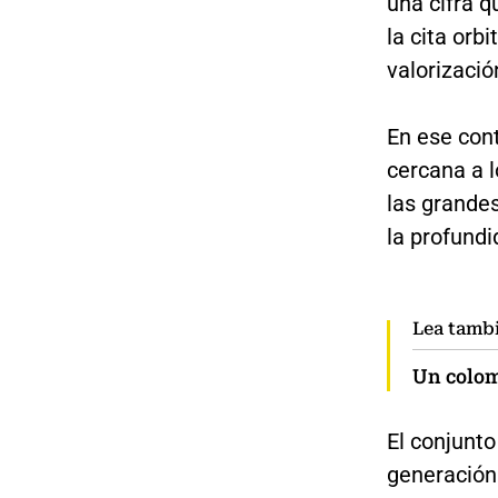
una cifra q
la cita orb
valorizació
En ese cont
cercana a 
las grandes
la profundi
Lea tamb
Un colom
El conjunt
generación