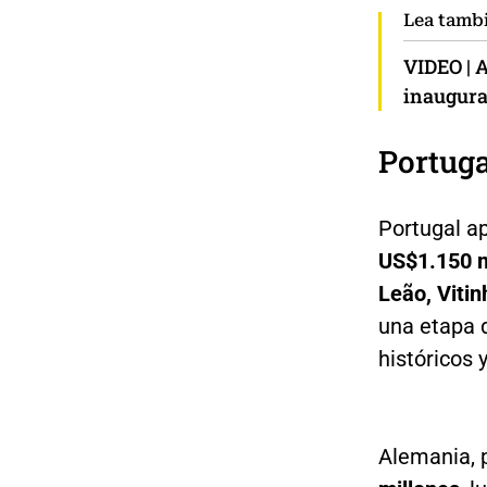
Lea tamb
VIDEO | A
inaugura
Portuga
Portugal ap
US$1.150 m
Leão, Viti
una etapa d
históricos 
Alemania, p