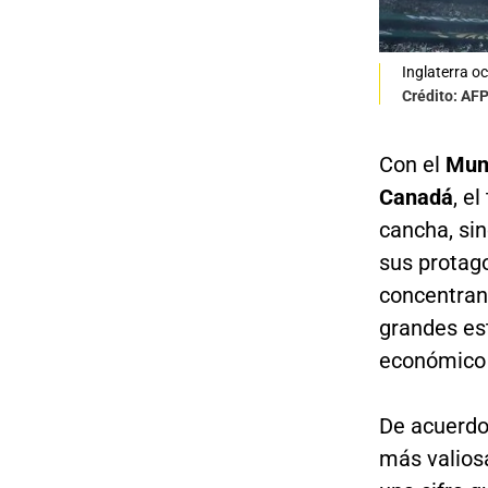
Inglaterra o
Crédito: AF
Con el
Mun
Canadá
, e
cancha, sin
sus protago
concentran 
grandes est
económico
De acuerdo
más valios