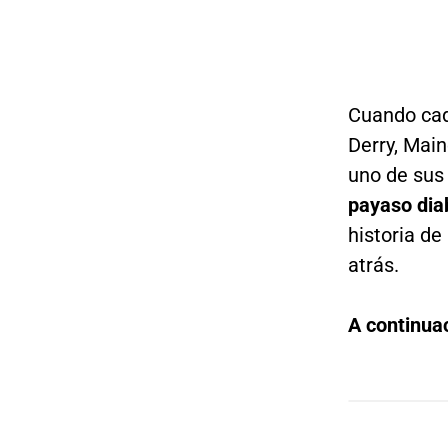
Cuando cad
Derry, Main
uno de su
payaso dia
historia de
atrás.
A continua