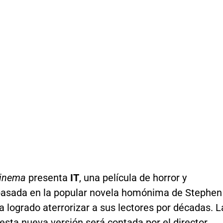
Cinema
presenta
IT
, una película de horror y
asada en la popular novela homónima de Stephen
a logrado aterrorizar a sus lectores por décadas. L
 esta nueva versión será contada por el director