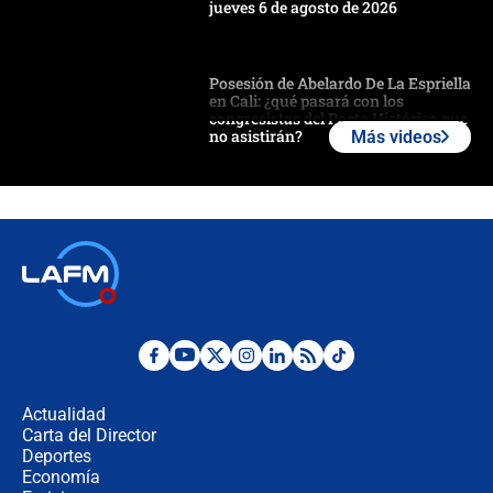
jueves 6 de agosto de 2026
Posesión de Abelardo De La Espriella
en Cali: ¿qué pasará con los
congresistas del Pacto Histórico que
no asistirán?
Más videos
Álvaro Uribe asistirá a la posesión y
crece el pulso por la elección del
contralor
🔴 EN VIVO | Noticiero La FM con
Juan Lozano - 6 de agosto de 2026
¿Por qué De la Espriella gobernará
desde Barranquilla? Experto explica
la razón
Actualidad
Carta del Director
Estratega de Abelardo de la Espriella
Deportes
revela cómo venció a la “casta
Economía
política” en campaña: “Estaba