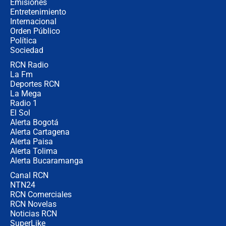
Emisiones
completamente seguro”
Entretenimiento
Internacional
Alias ‘Calarcá’ habría pagado $60
Orden Público
millones al mes a un supuesto
Política
coronel para filtrar información del
Ejército
Sociedad
RCN Radio
Las razones para escoger al nuevo
La Fm
director de la Policía
Deportes RCN
La Mega
Radio 1
El Sol
Alerta Bogotá
Alerta Cartagena
Alerta Paisa
Alerta Tolima
Alerta Bucaramanga
Canal RCN
NTN24
RCN Comerciales
RCN Novelas
Noticias RCN
SuperLike