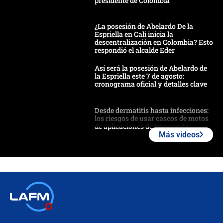
presidente de Colombia
¿La posesión de Abelardo De la
Espriella en Cali inicia la
descentralización en Colombia? Esto
respondió el alcalde Eder
Así será la posesión de Abelardo de
la Espriella este 7 de agosto:
cronograma oficial y detalles clave
Desde dermatitis hasta infecciones:
los riesgos de usar cascos de motos
de aplicaciones de transporte
Más videos
¿Cómo comprar dólares desde el
celular? Requisitos, pasos y
recomendaciones
Las seis de las 6 con Juan Lozano |
jueves 6 de agosto de 2026