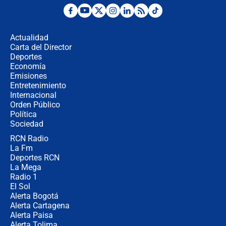
Posesión de Abelardo De La Espriella
en Cali: ¿qué pasará con los
congresistas del Pacto Histórico que
Actualidad
no asistirán?
Carta del Director
Álvaro Uribe asistirá a la posesión y
Deportes
crece el pulso por la elección del
Economía
contralor
Emisiones
Entretenimiento
Internacional
🔴 EN VIVO | Noticiero La FM con
Orden Público
Juan Lozano - 6 de agosto de 2026
Política
Sociedad
RCN Radio
¿Por qué De la Espriella gobernará
La Fm
desde Barranquilla? Experto explica
la razón
Deportes RCN
La Mega
Radio 1
El Sol
Alerta Bogotá
Alerta Cartagena
Alerta Paisa
Alerta Tolima