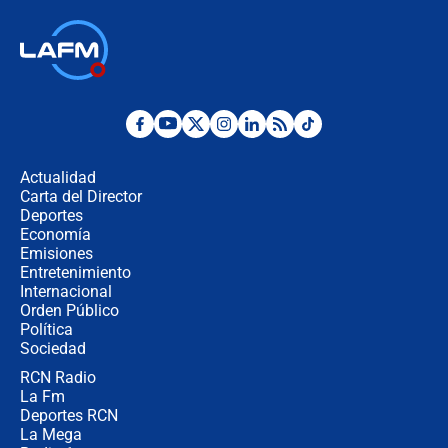
Terremoto en Cali: colapsó edificio
de tres pisos y rescataron a una
niña entre los escombros
Fuerte temblor en Colombia hoy:
evacúan edificios y reportan daños
en Pereira, Armenia y Medellín
Actualidad
Carta del Director
Fuerte terremoto en Colombia se
Deportes
registró hoy 10 de agosto; sacudida
Economía
se sintió en varias ciudades
Emisiones
Entretenimiento
Internacional
🔴 EN VIVO | Noticiero La FM con
Orden Público
Juan Lozano - 10 de agosto de 2026
Política
Sociedad
RCN Radio
¿Por qué trasladaron desde Itagüí a
La Fm
jefes criminales ligados a la Paz
Total de Petro?: Las razones que
Deportes RCN
motivaron la decisión
La Mega