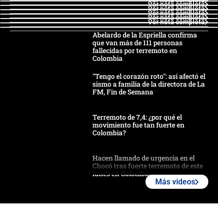
Ver nota completa
Ver nota completa
Ver nota completa
Ver nota completa
Ver nota completa
Ver nota completa
Abelardo de la Espriella confirma
que van más de 111 personas
fallecidas por terremoto en
Colombia
"Tengo el corazón roto": así afectó el
sismo a familia de la directora de La
FM, Fin de Semana
Terremoto de 7,4: ¿por qué el
movimiento fue tan fuerte en
Colombia?
Hacen llamado de urgencia en el
Chocó tras fuerte terremoto de este
lunes en Colombia
Más videos
Estas fueron las medidas que activó
la UNGRD tras el fuerte terremoto de
7,4 hoy en Colombia