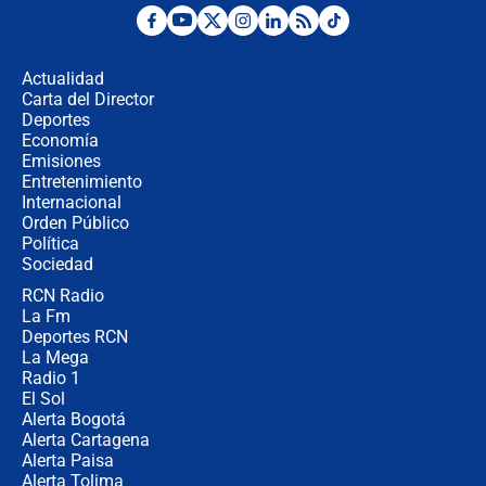
"No hubo fraude ni posibilidad de
fraude": Auditoría respondió a
señalamientos de Petro sobre
Actualidad
elección de Abelardo de La Espriella
Carta del Director
Tras su posesión, presidente De la
Deportes
Espriella empieza gira por regiones
Economía
donde perdió
Emisiones
Entretenimiento
Internacional
Las seis de las 6 con Juan Lozano |
Orden Público
miércoles 5 de agosto de 2026
Política
Sociedad
RCN Radio
🔴 EN VIVO | Noticiero La FM con
La Fm
Juan Lozano - 5 de agosto de 2026
Deportes RCN
La Mega
Radio 1
El Sol
Alerta Bogotá
Alerta Cartagena
Alerta Paisa
Alerta Tolima