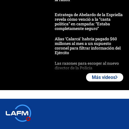
Estratega de Abelardo de la Espriella
revela cómo venció a la “casta
política” en campaña: “Estaba
completamente seguro”
Alias ‘Calarcá’ habría pagado $60
millones al mes a un supuesto
coronel para filtrar información del
Ejército
Las razones para escoger al nuevo
director de la Policía
Más videos
"Prohibir es la salida fácil": ¿Qué
futuro les espera a las cabalgatas en
Colombia?
Ministro de Defensa no descarta el
uso de la UNDMO ante posibles
disturbios durante la posesión