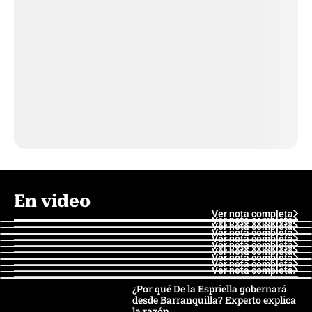
En video
Ver nota completa
Ver nota completa
Ver nota completa
Ver nota completa
Ver nota completa
Ver nota completa
Ver nota completa
Ver nota completa
Ver nota completa
Ver nota completa
¿Por qué De la Espriella gobernará
desde Barranquilla? Experto explica
la razón