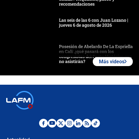
recomendaciones
Las seis de las 6 con Juan Lozano |
jueves 6 de agosto de 2026
Posesión de Abelardo De La Espriella
en Cali: ¿qué pasará con los
congresistas del Pacto Histórico que
no asistirán?
Más videos
Álvaro Uribe asistirá a la posesión y
crece el pulso por la elección del
contralor
🔴 EN VIVO | Noticiero La FM con
Juan Lozano - 6 de agosto de 2026
¿Por qué De la Espriella gobernará
desde Barranquilla? Experto explica
la razón