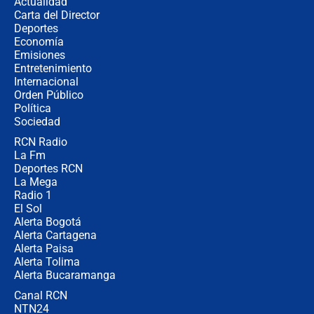
Actualidad
Carta del Director
Estratega de Abelardo de la Espriella
Deportes
revela cómo venció a la “casta
Economía
política” en campaña: “Estaba
Emisiones
completamente seguro”
Entretenimiento
Internacional
Alias ‘Calarcá’ habría pagado $60
Orden Público
millones al mes a un supuesto
Política
coronel para filtrar información del
Ejército
Sociedad
RCN Radio
Las razones para escoger al nuevo
La Fm
director de la Policía
Deportes RCN
La Mega
Radio 1
El Sol
Alerta Bogotá
Alerta Cartagena
Alerta Paisa
Alerta Tolima
Alerta Bucaramanga
Canal RCN
NTN24