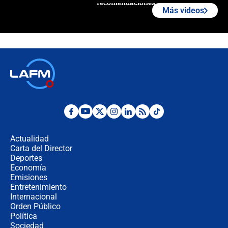
recomendaciones
Más videos
Las seis de las 6 con Juan Lozano |
jueves 6 de agosto de 2026
Posesión de Abelardo De La Espriella
en Cali: ¿qué pasará con los
congresistas del Pacto Histórico que
no asistirán?
Álvaro Uribe asistirá a la posesión y
crece el pulso por la elección del
contralor
Actualidad
Carta del Director
🔴 EN VIVO | Noticiero La FM con
Deportes
Juan Lozano - 6 de agosto de 2026
Economía
Emisiones
Entretenimiento
Internacional
¿Por qué De la Espriella gobernará
Orden Público
desde Barranquilla? Experto explica
Política
la razón
Sociedad