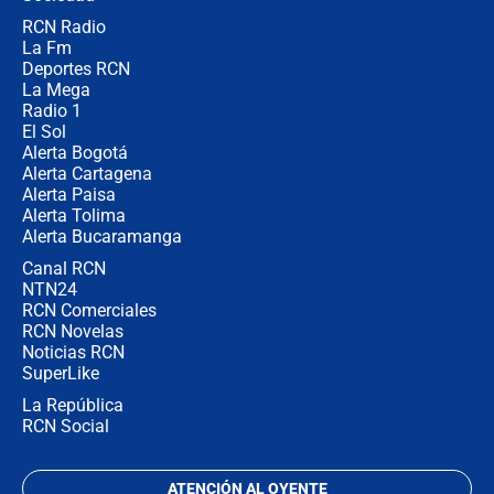
RCN Radio
Estratega de Abelardo de la Espriella
La Fm
revela cómo venció a la “casta
política” en campaña: “Estaba
Deportes RCN
completamente seguro”
La Mega
Radio 1
El Sol
Alerta Bogotá
Alerta Cartagena
Alerta Paisa
Alerta Tolima
Alerta Bucaramanga
Canal RCN
NTN24
RCN Comerciales
RCN Novelas
Noticias RCN
SuperLike
La República
RCN Social
ATENCIÓN AL OYENTE