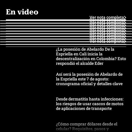
En video
Ver nota completa
Ver nota completa
Ver nota completa
Ver nota completa
Ver nota completa
Ver nota completa
Ver nota completa
Ver nota completa
Ver nota completa
Ver nota completa
¿La posesión de Abelardo De la
Espriella en Cali inicia la
descentralización en Colombia? Esto
respondió el alcalde Eder
Así será la posesión de Abelardo de
la Espriella este 7 de agosto:
cronograma oficial y detalles clave
Desde dermatitis hasta infecciones:
los riesgos de usar cascos de motos
de aplicaciones de transporte
¿Cómo comprar dólares desde el
celular? Requisitos, pasos y