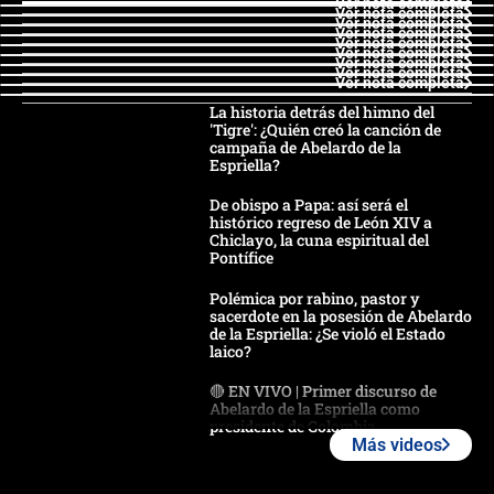
Ver nota completa
Ver nota completa
Ver nota completa
Ver nota completa
Ver nota completa
Ver nota completa
Ver nota completa
Ver nota completa
Ver nota completa
La historia detrás del himno del
'Tigre': ¿Quién creó la canción de
campaña de Abelardo de la
Espriella?
De obispo a Papa: así será el
histórico regreso de León XIV a
Chiclayo, la cuna espiritual del
Pontífice
Polémica por rabino, pastor y
sacerdote en la posesión de Abelardo
de la Espriella: ¿Se violó el Estado
laico?
🔴 EN VIVO | Primer discurso de
Abelardo de la Espriella como
presidente de Colombia
Más videos
¿La posesión de Abelardo De la