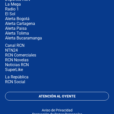
no asistirán?
La Mega
Radio 1
El Sol
Alerta Bogotá
Alerta Cartagena
Alerta Paisa
Alerta Tolima
Alerta Bucaramanga
Canal RCN
NTN24
RCN Comerciales
RCN Novelas
Noticias RCN
SuperLike
La República
RCN Social
ATENCIÓN AL OYENTE
Aviso de Privacidad