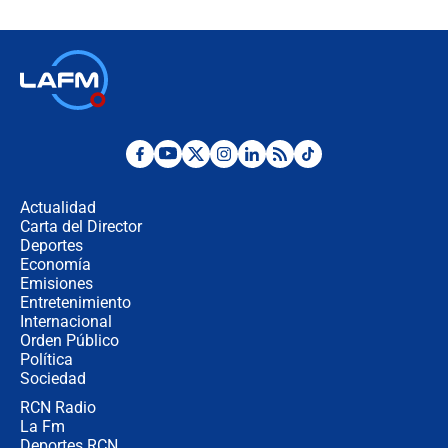
Espriella en Cali inicia la
descentralización en Colombia? Esto
respondió el alcalde Eder
Así será la posesión de Abelardo de
la Espriella este 7 de agosto:
cronograma oficial y detalles clave
Desde dermatitis hasta infecciones:
los riesgos de usar cascos de motos
de aplicaciones de transporte
Actualidad
Carta del Director
¿Cómo comprar dólares desde el
Deportes
celular? Requisitos, pasos y
Economía
recomendaciones
Emisiones
Entretenimiento
Internacional
Las seis de las 6 con Juan Lozano |
Orden Público
jueves 6 de agosto de 2026
Política
Sociedad
RCN Radio
Posesión de Abelardo De La Espriella
La Fm
en Cali: ¿qué pasará con los
congresistas del Pacto Histórico que
Deportes RCN