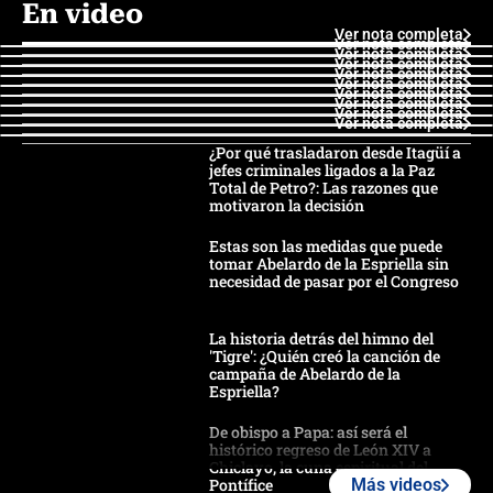
En video
Ver nota completa
Ver nota completa
Ver nota completa
Ver nota completa
Ver nota completa
Ver nota completa
Ver nota completa
Ver nota completa
Ver nota completa
Ver nota completa
¿Por qué trasladaron desde Itagüí a
jefes criminales ligados a la Paz
Total de Petro?: Las razones que
motivaron la decisión
Estas son las medidas que puede
tomar Abelardo de la Espriella sin
necesidad de pasar por el Congreso
La historia detrás del himno del
'Tigre': ¿Quién creó la canción de
campaña de Abelardo de la
Espriella?
De obispo a Papa: así será el
histórico regreso de León XIV a
Chiclayo, la cuna espiritual del
Pontífice
Más videos