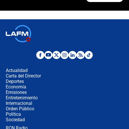
Polémica por rabino, pastor y
sacerdote en la posesión de Abelardo
de la Espriella: ¿Se violó el Estado
laico?
🔴 EN VIVO | Primer discurso de
Abelardo de la Espriella como
presidente de Colombia
¿La posesión de Abelardo De la
Espriella en Cali inicia la
descentralización en Colombia? Esto
Actualidad
respondió el alcalde Eder
Carta del Director
Así será la posesión de Abelardo de
Deportes
la Espriella este 7 de agosto:
Economía
cronograma oficial y detalles clave
Emisiones
Entretenimiento
Internacional
Desde dermatitis hasta infecciones:
Orden Público
los riesgos de usar cascos de motos
Política
de aplicaciones de transporte
Sociedad
RCN Radio