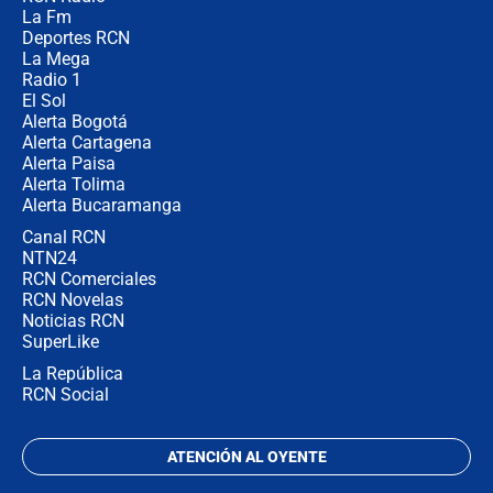
¿Cómo comprar dólares desde el
La Fm
celular? Requisitos, pasos y
recomendaciones
Deportes RCN
La Mega
Radio 1
El Sol
Alerta Bogotá
Alerta Cartagena
Alerta Paisa
Alerta Tolima
Alerta Bucaramanga
Canal RCN
NTN24
RCN Comerciales
RCN Novelas
Noticias RCN
SuperLike
La República
RCN Social
ATENCIÓN AL OYENTE