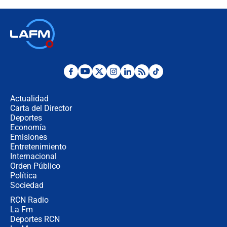
descentralización en Colombia? Esto
respondió el alcalde Eder
Así será la posesión de Abelardo de
la Espriella este 7 de agosto:
cronograma oficial y detalles clave
Desde dermatitis hasta infecciones:
los riesgos de usar cascos de motos
de aplicaciones de transporte
Actualidad
Carta del Director
¿Cómo comprar dólares desde el
Deportes
celular? Requisitos, pasos y
Economía
recomendaciones
Emisiones
Entretenimiento
Internacional
Las seis de las 6 con Juan Lozano |
Orden Público
jueves 6 de agosto de 2026
Política
Sociedad
RCN Radio
Posesión de Abelardo De La Espriella
La Fm
en Cali: ¿qué pasará con los
congresistas del Pacto Histórico que
Deportes RCN
no asistirán?