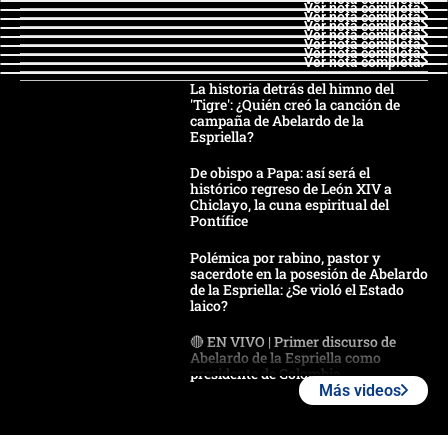
Ver nota completa
Ver nota completa
Ver nota completa
Ver nota completa
Ver nota completa
Ver nota completa
Ver nota completa
La historia detrás del himno del
'Tigre': ¿Quién creó la canción de
campaña de Abelardo de la
Espriella?
De obispo a Papa: así será el
histórico regreso de León XIV a
Chiclayo, la cuna espiritual del
Pontífice
Polémica por rabino, pastor y
sacerdote en la posesión de Abelardo
de la Espriella: ¿Se violó el Estado
laico?
🔴 EN VIVO | Primer discurso de
Abelardo de la Espriella como
presidente de Colombia
Más videos
¿La posesión de Abelardo De la
Espriella en Cali inicia la