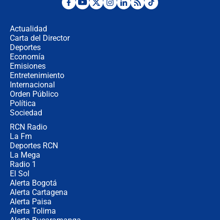
¿Por qué De la Espriella gobernará
desde Barranquilla? Experto explica
la razón
Actualidad
Carta del Director
Estratega de Abelardo de la Espriella
Deportes
revela cómo venció a la “casta
Economía
política” en campaña: “Estaba
Emisiones
completamente seguro”
Entretenimiento
Internacional
Alias ‘Calarcá’ habría pagado $60
Orden Público
millones al mes a un supuesto
Política
coronel para filtrar información del
Ejército
Sociedad
RCN Radio
Las razones para escoger al nuevo
La Fm
director de la Policía
Deportes RCN
La Mega
Radio 1
El Sol
Alerta Bogotá
Alerta Cartagena
Alerta Paisa
Alerta Tolima