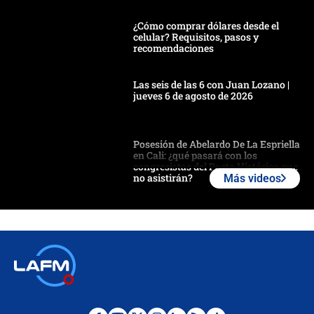
¿Cómo comprar dólares desde el
celular? Requisitos, pasos y
recomendaciones
Las seis de las 6 con Juan Lozano |
jueves 6 de agosto de 2026
Posesión de Abelardo De La Espriella
en Cali: ¿qué pasará con los
congresistas del Pacto Histórico que
no asistirán?
Más videos
Álvaro Uribe asistirá a la posesión y
crece el pulso por la elección del
contralor
🔴 EN VIVO | Noticiero La FM con
Juan Lozano - 6 de agosto de 2026