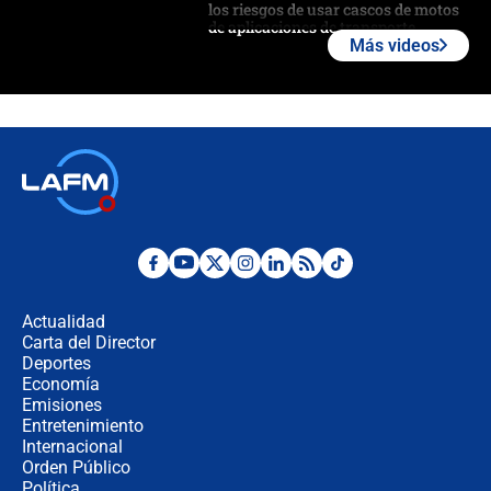
los riesgos de usar cascos de motos
de aplicaciones de transporte
Más videos
¿Cómo comprar dólares desde el
celular? Requisitos, pasos y
recomendaciones
Las seis de las 6 con Juan Lozano |
jueves 6 de agosto de 2026
Posesión de Abelardo De La Espriella
en Cali: ¿qué pasará con los
congresistas del Pacto Histórico que
Actualidad
no asistirán?
Carta del Director
Álvaro Uribe asistirá a la posesión y
Deportes
crece el pulso por la elección del
Economía
contralor
Emisiones
Entretenimiento
Internacional
🔴 EN VIVO | Noticiero La FM con
Orden Público
Juan Lozano - 6 de agosto de 2026
Política