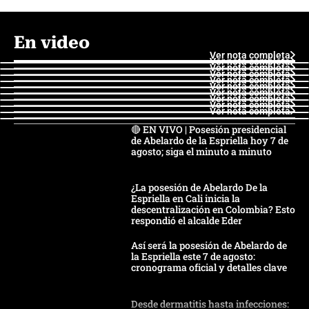
En video
Ver nota completa
Ver nota completa
Ver nota completa
Ver nota completa
Ver nota completa
Ver nota completa
Ver nota completa
Ver nota completa
Ver nota completa
Ver nota completa
🔴 EN VIVO | Posesión presidencial
de Abelardo de la Espriella hoy 7 de
agosto; siga el minuto a minuto
¿La posesión de Abelardo De la
Espriella en Cali inicia la
descentralización en Colombia? Esto
respondió el alcalde Eder
Así será la posesión de Abelardo de
la Espriella este 7 de agosto:
cronograma oficial y detalles clave
Desde dermatitis hasta infecciones: