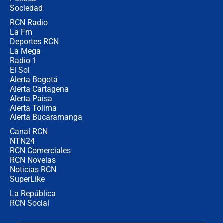
Sociedad
RCN Radio
¿Por qué De la Espriella gobernará
La Fm
desde Barranquilla? Experto explica
la razón
Deportes RCN
La Mega
Radio 1
El Sol
Alerta Bogotá
Alerta Cartagena
Alerta Paisa
Alerta Tolima
Alerta Bucaramanga
Canal RCN
NTN24
RCN Comerciales
RCN Novelas
Noticias RCN
SuperLike
La República
RCN Social