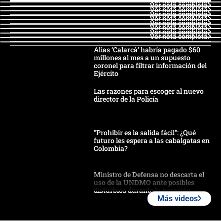
Ver nota completa
Ver nota completa
Ver nota completa
Ver nota completa
Ver nota completa
Ver nota completa
Ver nota completa
Ver nota completa
Ver nota completa
Alias ‘Calarcá’ habría pagado $60
millones al mes a un supuesto
coronel para filtrar información del
Ejército
Las razones para escoger al nuevo
director de la Policía
"Prohibir es la salida fácil": ¿Qué
futuro les espera a las cabalgatas en
Colombia?
Ministro de Defensa no descarta el
uso de la UNDMO ante posibles
disturbios durante la posesión
Más videos
"No hubo fraude ni posibilidad de