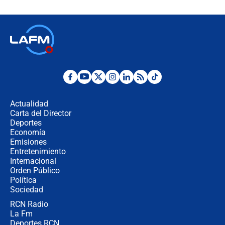
fraude": Auditoría respondió a
señalamientos de Petro sobre
elección de Abelardo de La Espriella
Tras su posesión, presidente De la
Espriella empieza gira por regiones
donde perdió
Las seis de las 6 con Juan Lozano |
miércoles 5 de agosto de 2026
Actualidad
Carta del Director
🔴 EN VIVO | Noticiero La FM con
Deportes
Juan Lozano - 5 de agosto de 2026
Economía
Emisiones
Entretenimiento
Internacional
La petición de los empresarios al
Orden Público
gobierno de De la Espriella antes del
Política
Congreso de la ANDI
Sociedad
RCN Radio
María Fernanda Cabal asegura que
La Fm
Uribe tiene "aversión" a la palabra
derecha: "Es como si le hablaran del
Deportes RCN