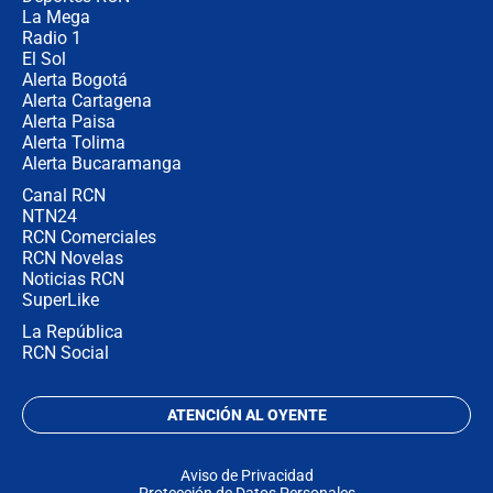
demonio"
La Mega
Radio 1
El Sol
Alerta Bogotá
Alerta Cartagena
Alerta Paisa
Alerta Tolima
Alerta Bucaramanga
Canal RCN
NTN24
RCN Comerciales
RCN Novelas
Noticias RCN
SuperLike
La República
RCN Social
ATENCIÓN AL OYENTE
Aviso de Privacidad
Protección de Datos Personales