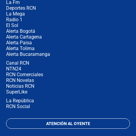
La Fm
desde Barranquilla? Experto explica
la razón
Deportes RCN
La Mega
Radio 1
El Sol
Alerta Bogotá
Alerta Cartagena
Alerta Paisa
Alerta Tolima
Alerta Bucaramanga
Canal RCN
NTN24
RCN Comerciales
RCN Novelas
Noticias RCN
SuperLike
La República
RCN Social
ATENCIÓN AL OYENTE