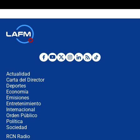
¿Cómo comprar dólares desde el
celular? Requisitos, pasos y
recomendaciones
Las seis de las 6 con Juan Lozano |
jueves 6 de agosto de 2026
Posesión de Abelardo De La Espriella
en Cali: ¿qué pasará con los
congresistas del Pacto Histórico que
Actualidad
no asistirán?
Carta del Director
Álvaro Uribe asistirá a la posesión y
Deportes
crece el pulso por la elección del
Economía
contralor
Emisiones
Entretenimiento
Internacional
🔴 EN VIVO | Noticiero La FM con
Orden Público
Juan Lozano - 6 de agosto de 2026
Política
Sociedad
RCN Radio
¿Por qué De la Espriella gobernará