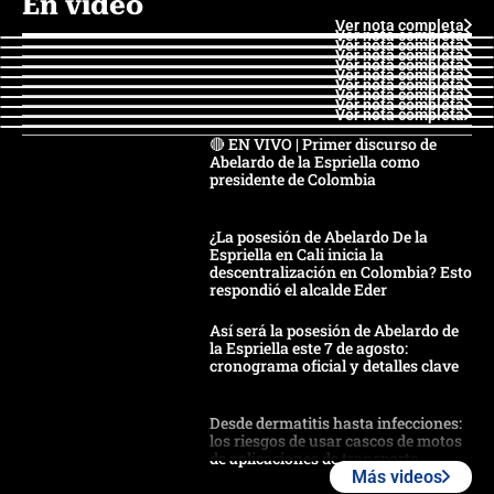
En video
Ver nota completa
Ver nota completa
Ver nota completa
Ver nota completa
Ver nota completa
Ver nota completa
Ver nota completa
Ver nota completa
Ver nota completa
Ver nota completa
🔴 EN VIVO | Primer discurso de
Abelardo de la Espriella como
presidente de Colombia
¿La posesión de Abelardo De la
Espriella en Cali inicia la
descentralización en Colombia? Esto
respondió el alcalde Eder
Así será la posesión de Abelardo de
la Espriella este 7 de agosto:
cronograma oficial y detalles clave
Desde dermatitis hasta infecciones:
los riesgos de usar cascos de motos
de aplicaciones de transporte
Más videos