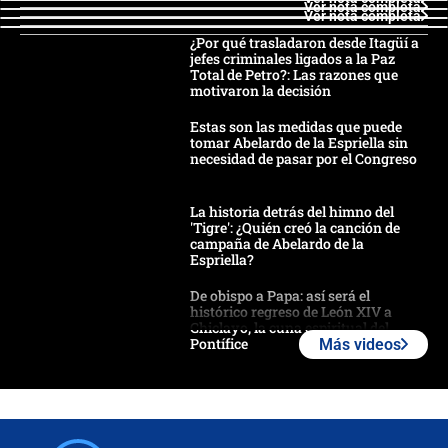
Ver nota completa
Ver nota completa
¿Por qué trasladaron desde Itagüí a
jefes criminales ligados a la Paz
Total de Petro?: Las razones que
motivaron la decisión
Estas son las medidas que puede
tomar Abelardo de la Espriella sin
necesidad de pasar por el Congreso
La historia detrás del himno del
'Tigre': ¿Quién creó la canción de
campaña de Abelardo de la
Espriella?
De obispo a Papa: así será el
histórico regreso de León XIV a
Chiclayo, la cuna espiritual del
Pontífice
Más videos
Polémica por rabino, pastor y
sacerdote en la posesión de Abelardo
de la Espriella: ¿Se violó el Estado
laico?