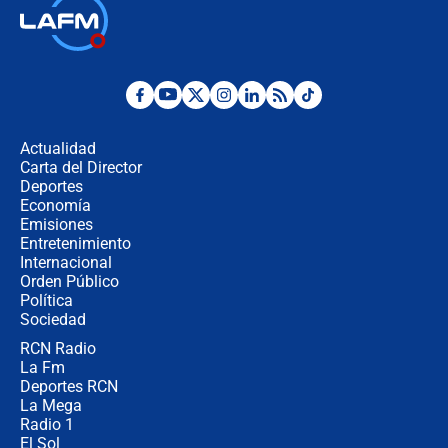
🔴 EN VIVO | Primer discurso de
Abelardo de la Espriella como
presidente de Colombia
¿La posesión de Abelardo De la
Espriella en Cali inicia la
descentralización en Colombia? Esto
Actualidad
respondió el alcalde Eder
Carta del Director
Así será la posesión de Abelardo de
Deportes
la Espriella este 7 de agosto:
Economía
cronograma oficial y detalles clave
Emisiones
Entretenimiento
Internacional
Desde dermatitis hasta infecciones:
Orden Público
los riesgos de usar cascos de motos
Política
de aplicaciones de transporte
Sociedad
RCN Radio
¿Cómo comprar dólares desde el
La Fm
celular? Requisitos, pasos y
recomendaciones
Deportes RCN
La Mega
Radio 1
El Sol