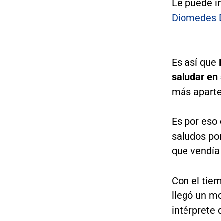
Le puede i
Diomedes D
Es así que
saludar en
más aparte
Es por eso 
saludos por
que vendía 
Con el tie
llegó un m
intérprete 