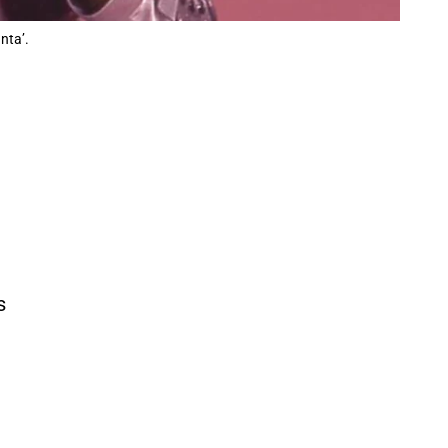
nta’.
s