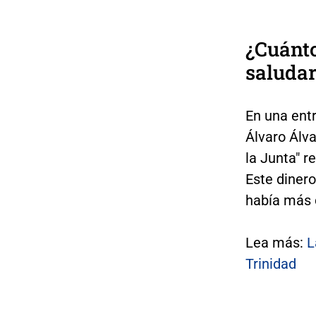
¿Cuánt
saludar
En una entr
Álvaro Álva
la Junta" r
Este diner
había más 
Lea más:
L
Trinidad