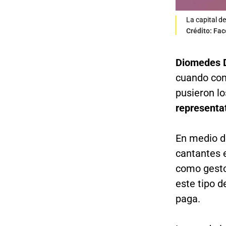
La capital de
Crédito: Fa
Diomedes 
cuando co
pusieron lo
representat
En medio de
cantantes e
como gesto
este tipo 
paga.