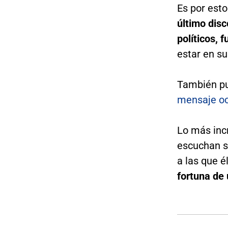
Es por esto
último disc
políticos, f
estar en s
También pu
mensaje oc
Lo más incr
escuchan s
a las que é
fortuna de 