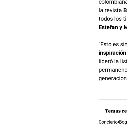
colombiana
la revista
B
todos los 
Estefan y 
"Esto es s
inspiración
lideró la l
permanenci
generacion
Temas re
Concierto
Bog