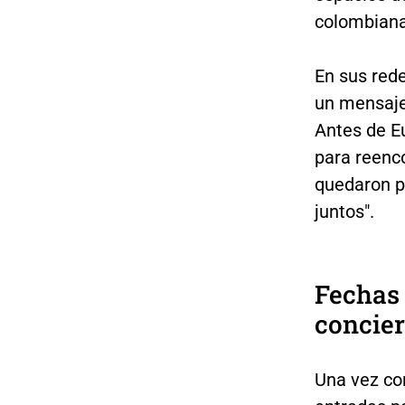
colombiana
En sus rede
un mensaje 
Antes de E
para reenc
quedaron p
juntos".
Fechas 
concier
Una vez con