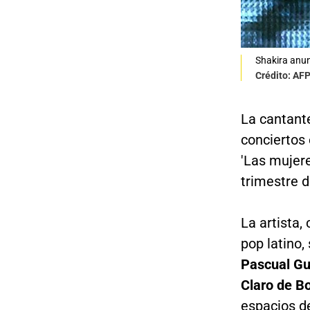
Shakira anun
Crédito: AF
La cantant
conciertos 
'Las mujere
trimestre d
La artista,
pop latino,
Pascual Gu
Claro de B
espacios d