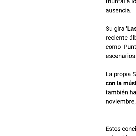
triunfal a 
ausencia.
Su gira '
Las
reciente ál
como 'Punter
escenarios
La propia S
con la mús
también ha
noviembre, 
Estos conci