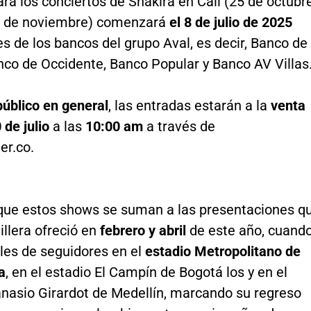
ra los conciertos de Shakira en Cali (25 de octubr
1 de noviembre) comenzará
el 8 de julio de 2025
es de los bancos del grupo Aval, es decir, Banco de
nco de Occidente, Banco Popular y Banco AV Villas
público en general
, las entradas estarán a la
venta
 de julio
a las
10:00 am
a través de
er.co.
 que estos shows se suman a las presentaciones q
illera ofreció en
febrero y abril
de este año, cuand
les de seguidores en el
estadio Metropolitano de
a
, en el estadio El Campín de Bogotá los y en el
anasio Girardot de Medellín, marcando su regreso