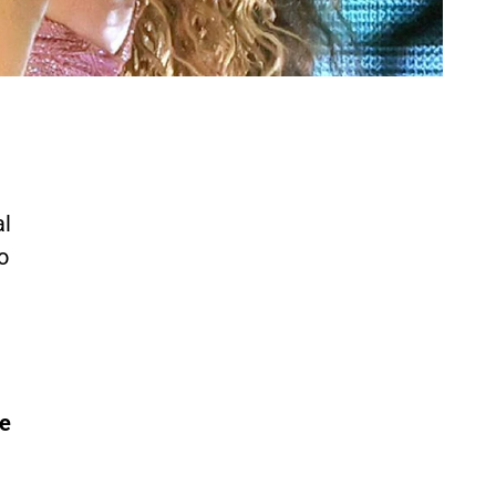
al
o
ve