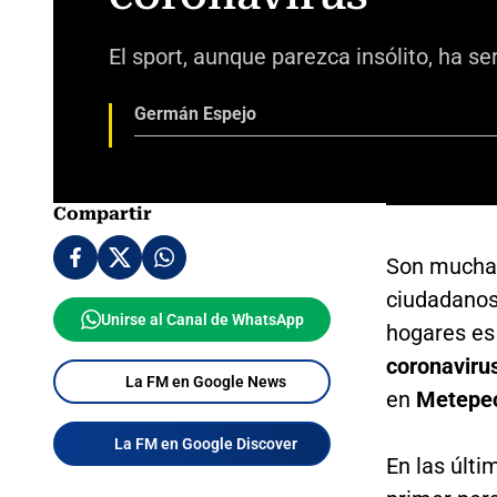
El sport, aunque parezca insólito, ha s
Germán Espejo
Compartir
Son muchas
ciudadanos
Unirse al Canal de WhatsApp
hogares es
coronaviru
La FM en Google News
en
Metepec
La FM en Google Discover
En las últi