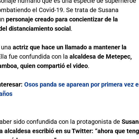
sonaje humano que es una especie de superhéroe
ombatiendo el Covid-19. Se trata de Susana
 un
personaje creado para concientizar de la
del distanciamiento social
.
e una
actriz que hace un llamado a mantener la
Ella fue confundida con la
alcaldesa de Metepec,
amboa, quien compartió el video
.
nteresar:
Osos panda se aparean por primera vez 
años
aber sido confundida con la protagonista de
Susan
la alcaldesa escribió en su Twitter: “ahora que ten