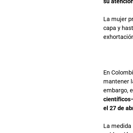
su atenció
La mujer pr
capa y has
exhortación
En Colombia
mantener la
embargo, e
científicos
el 27 de abr
La medida 