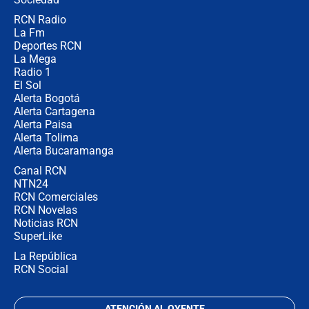
RCN Radio
Las razones para escoger al nuevo
La Fm
director de la Policía
Deportes RCN
La Mega
Radio 1
El Sol
Alerta Bogotá
Alerta Cartagena
Alerta Paisa
Alerta Tolima
Alerta Bucaramanga
Canal RCN
NTN24
RCN Comerciales
RCN Novelas
Noticias RCN
SuperLike
La República
RCN Social
ATENCIÓN AL OYENTE