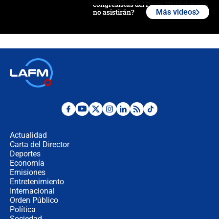
congresistas del Pacto Histórico que
no asistirán?
Más videos
Álvaro Uribe asistirá a la posesión y
crece el pulso por la elección del
contralor
🔴 EN VIVO | Noticiero La FM con
Juan Lozano - 6 de agosto de 2026
¿Por qué De la Espriella gobernará
desde Barranquilla? Experto explica
la razón
Actualidad
Carta del Director
Estratega de Abelardo de la Espriella
Deportes
revela cómo venció a la “casta
Economía
política” en campaña: “Estaba
Emisiones
completamente seguro”
Entretenimiento
Internacional
Alias ‘Calarcá’ habría pagado $60
Orden Público
millones al mes a un supuesto
Política
coronel para filtrar información del
Ejército
Sociedad