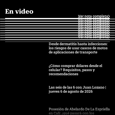
En video
Ver nota completa
Ver nota completa
Ver nota completa
Ver nota completa
Ver nota completa
Ver nota completa
Ver nota completa
Ver nota completa
Ver nota completa
Ver nota completa
Desde dermatitis hasta infecciones:
los riesgos de usar cascos de motos
de aplicaciones de transporte
¿Cómo comprar dólares desde el
celular? Requisitos, pasos y
recomendaciones
Las seis de las 6 con Juan Lozano |
jueves 6 de agosto de 2026
Posesión de Abelardo De La Espriella
en Cali: ¿qué pasará con los