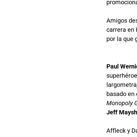
promociona
Amigos des
carrera en 
por la que 
Paul Werni
superhéro
largometraj
basado en e
Monopoly G
Jeff Mays
Affleck y 