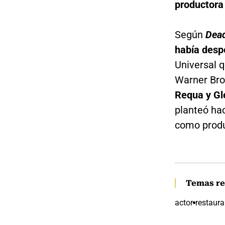
productora 
Según
Dead
había desp
Universal 
Warner Bros
Requa y Gl
planteó ha
como produ
Temas re
actor
restaura