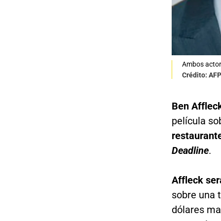
Ambos actor
Crédito: AF
Ben Afflec
película s
restaurant
Deadline
.
Affleck
ser
sobre una 
dólares ma