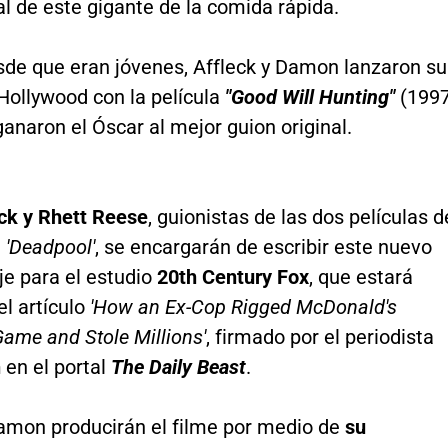
l de este gigante de la comida rápida.
de que eran jóvenes, Affleck y Damon lanzaron su
Hollywood con la película
"Good Will Hunting"
(1997
ganaron el Óscar al mejor guion original.
ck y Rhett Reese
, guionistas de las dos películas d
e
'Deadpool'
, se encargarán de escribir este nuevo
e para el estudio
20th Century Fox
, que estará
l artículo
'How an Ex-Cop Rigged McDonald's
ame and Stole Millions'
, firmado por el periodista
h
en el portal
The Daily Beast
.
Damon producirán el filme por medio de
su