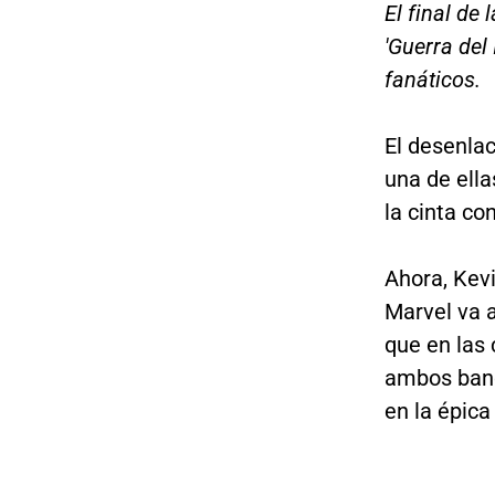
El final de
'Guerra del
fanáticos.
El desenla
una de ell
la cinta co
Ahora, Kevi
Marvel va a
que en las 
ambos band
en la épica