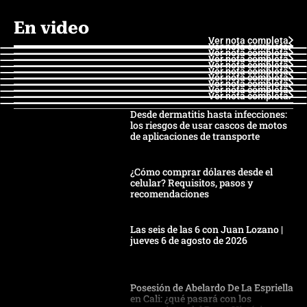
En video
Ver nota completa
Ver nota completa
Ver nota completa
Ver nota completa
Ver nota completa
Ver nota completa
Ver nota completa
Ver nota completa
Ver nota completa
Ver nota completa
Desde dermatitis hasta infecciones:
los riesgos de usar cascos de motos
de aplicaciones de transporte
¿Cómo comprar dólares desde el
celular? Requisitos, pasos y
recomendaciones
Las seis de las 6 con Juan Lozano |
jueves 6 de agosto de 2026
Posesión de Abelardo De La Espriella
en Cali: ¿qué pasará con los