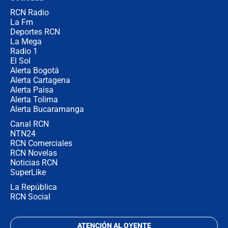
RCN Radio
Las razones para escoger al nuevo
La Fm
director de la Policía
Deportes RCN
La Mega
Radio 1
El Sol
Alerta Bogotá
Alerta Cartagena
Alerta Paisa
Alerta Tolima
Alerta Bucaramanga
Canal RCN
NTN24
RCN Comerciales
RCN Novelas
Noticias RCN
SuperLike
La República
RCN Social
ATENCIÓN AL OYENTE