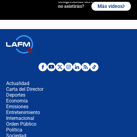
congresistas del Pacto Histórico que
no asistirán?
Más videos
Álvaro Uribe asistirá a la posesión y
crece el pulso por la elección del
contralor
🔴 EN VIVO | Noticiero La FM con
Juan Lozano - 6 de agosto de 2026
¿Por qué De la Espriella gobernará
desde Barranquilla? Experto explica
la razón
Actualidad
Carta del Director
Estratega de Abelardo de la Espriella
Deportes
revela cómo venció a la “casta
Economía
política” en campaña: “Estaba
Emisiones
completamente seguro”
Entretenimiento
Internacional
Alias ‘Calarcá’ habría pagado $60
Orden Público
millones al mes a un supuesto
Política
coronel para filtrar información del
Ejército
Sociedad