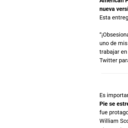
American P
nueva vers
Esta entre
“¡Obsesion
uno de mis
trabajar en
Twitter par
Es importa
Pie se est
fue protag
William Sco