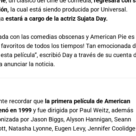
ie
, un clásico del cine de comedia,
regresará con 
ión,
la cual está siendo producida por Universal.
ga
estará a cargo de la actriz Sujata Day.
ada con las comedias obscenas y American Pie es
 favoritos de todos los tiempos! Tan emocionada 
 esta película”, escribió Day a través de su cuenta 
a anunciar la noticia.
nte recordar que
la primera película de American
renó en 1999
y fue dirigida por Paul Weitz, además
onizada por Jason Biggs, Alyson Hannigan, Seann
tt, Natasha Lyonne, Eugen Levy, Jennifer Coolidge