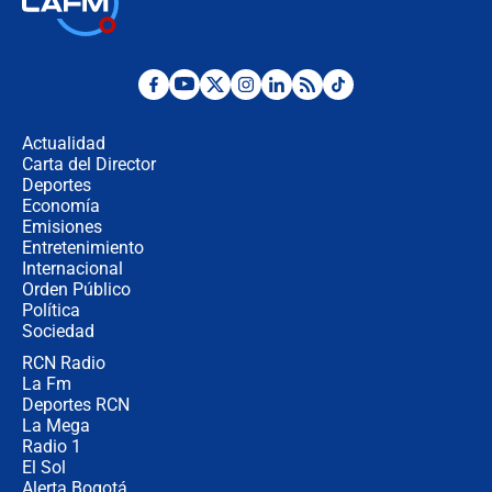
Juan Lozano - 6 de agosto de 2026
¿Por qué De la Espriella gobernará
desde Barranquilla? Experto explica
la razón
Actualidad
Carta del Director
Estratega de Abelardo de la Espriella
Deportes
revela cómo venció a la “casta
Economía
política” en campaña: “Estaba
Emisiones
completamente seguro”
Entretenimiento
Internacional
Alias ‘Calarcá’ habría pagado $60
Orden Público
millones al mes a un supuesto
Política
coronel para filtrar información del
Ejército
Sociedad
RCN Radio
Las razones para escoger al nuevo
La Fm
director de la Policía
Deportes RCN
La Mega
Radio 1
El Sol
Alerta Bogotá