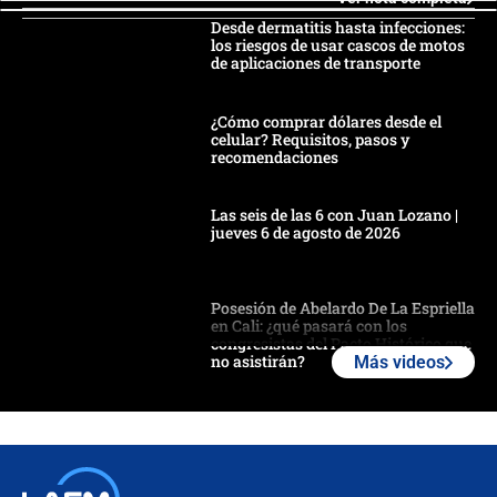
Desde dermatitis hasta infecciones:
los riesgos de usar cascos de motos
de aplicaciones de transporte
¿Cómo comprar dólares desde el
celular? Requisitos, pasos y
recomendaciones
Las seis de las 6 con Juan Lozano |
jueves 6 de agosto de 2026
Posesión de Abelardo De La Espriella
en Cali: ¿qué pasará con los
congresistas del Pacto Histórico que
no asistirán?
Más videos
Álvaro Uribe asistirá a la posesión y
crece el pulso por la elección del
contralor
🔴 EN VIVO | Noticiero La FM con