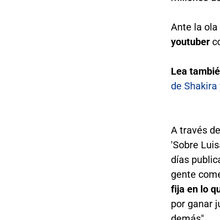
Ante la ola
youtuber
co
Lea tambi
de Shakira 
A través de
'Sobre Luis
días public
gente comen
fija en lo 
por ganar 
demás".