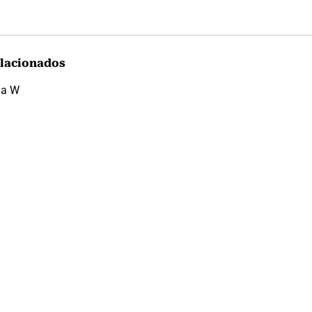
lacionados
da W