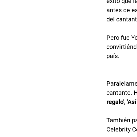
éxito que l
antes de e
del cantan
Pero fue Y
convirtiénd
país.
Paralelame
cantante.
H
regalo'
,
'Así
También pa
Celebrity 