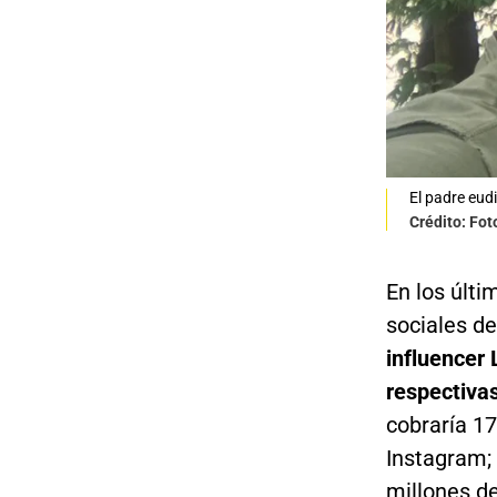
El padre eud
Crédito: Fot
En los últi
sociales d
influencer
respectiva
cobraría 17
Instagram; 
millones d