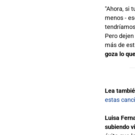
"Ahora, si 
menos - eso
tendríamos
Pero dejen 
más de est
goza lo que
Lea tambi
estas canc
Luisa Fern
subiendo v