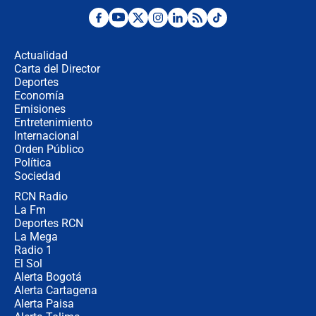
Las seis de las 6 con Juan Lozano |
miércoles 5 de agosto de 2026
Actualidad
Carta del Director
🔴 EN VIVO | Noticiero La FM con
Deportes
Juan Lozano - 5 de agosto de 2026
Economía
Emisiones
Entretenimiento
Internacional
La petición de los empresarios al
Orden Público
gobierno de De la Espriella antes del
Política
Congreso de la ANDI
Sociedad
RCN Radio
María Fernanda Cabal asegura que
La Fm
Uribe tiene "aversión" a la palabra
derecha: "Es como si le hablaran del
Deportes RCN
demonio"
La Mega
Radio 1
El Sol
Alerta Bogotá
Alerta Cartagena
Alerta Paisa