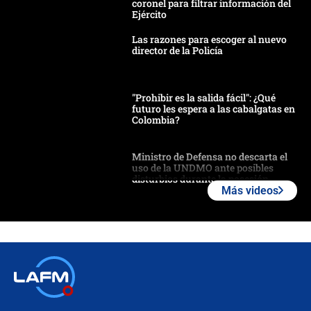
coronel para filtrar información del
Ejército
Las razones para escoger al nuevo
director de la Policía
"Prohibir es la salida fácil": ¿Qué
futuro les espera a las cabalgatas en
Colombia?
Ministro de Defensa no descarta el
uso de la UNDMO ante posibles
disturbios durante la posesión
Más videos
"No hubo fraude ni posibilidad de
fraude": Auditoría respondió a
señalamientos de Petro sobre
elección de Abelardo de La Espriella
Tras su posesión, presidente De la
Espriella empieza gira por regiones
donde perdió