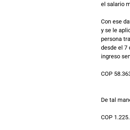
el salario 
Con ese da
y se le apl
persona tr
desde el 7 
ingreso sem
COP 58.363
De tal man
COP 1.225.