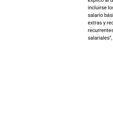
incluirse l
salario bási
extras y re
recurrente
salariales”,