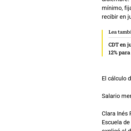
mínimo, fi
recibir en 
Lea tamb
CDT en j
12% para 
El cálculo 
Salario me
Clara Inés 
Escuela de 
explicó al