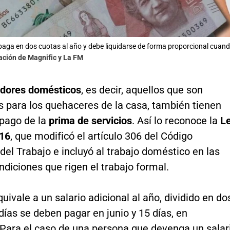
paga en dos cuotas al año y debe liquidarse de forma proporcional cuand
ación de Magnific y La FM
adores domésticos
, es decir, aquellos que son
s para los quehaceres de la casa, también tienen
 pago de la
prima de servicios
. Así lo reconoce la
L
16
, que modificó el artículo 306 del Código
del Trabajo e incluyó al trabajo doméstico en las
diciones que rigen el trabajo formal.
uivale a un salario adicional al año, dividido en do
días se deben pagar en junio y 15 días, en
 Para el caso de una persona que devenga un salar