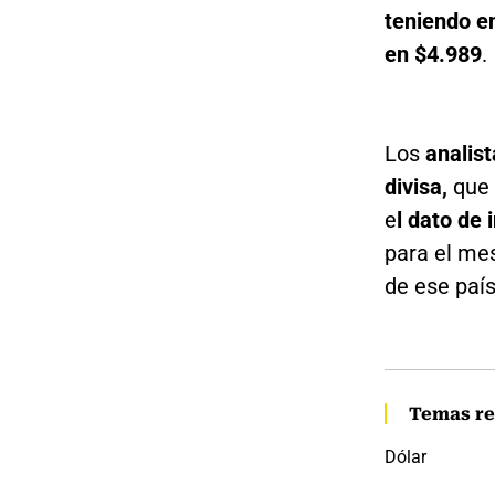
teniendo e
en $4.989
.
Los
analis
divisa,
que 
e
l dato de 
para el me
de ese país
Temas re
Dólar