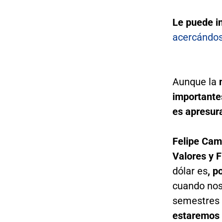
Le puede i
acercándos
Aunque la
important
es apresura
Felipe Camp
Valores y F
dólar es
, p
cuando no
semestres 
estaremos 