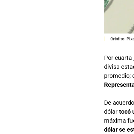
Crédito: Pi
Por cuarta
divisa est
promedio; e
Representa
De acuerdo
dólar
tocó 
máxima fue
dólar se es