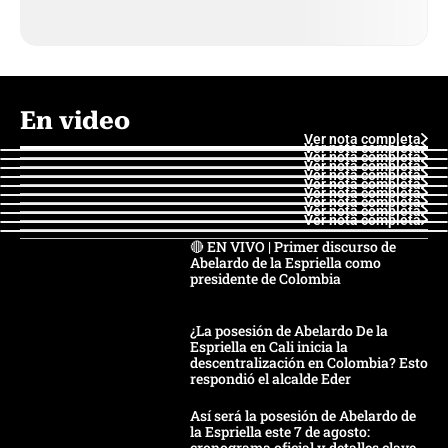
En video
Ver nota completa
Ver nota completa
Ver nota completa
Ver nota completa
Ver nota completa
Ver nota completa
Ver nota completa
Ver nota completa
Ver nota completa
Ver nota completa
🔴 EN VIVO | Primer discurso de
Abelardo de la Espriella como
presidente de Colombia
¿La posesión de Abelardo De la
Espriella en Cali inicia la
descentralización en Colombia? Esto
respondió el alcalde Eder
Así será la posesión de Abelardo de
la Espriella este 7 de agosto:
cronograma oficial y detalles clave