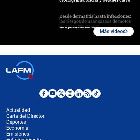
Desde dermatitis hasta infecciones:
los riesgos de usar cascos de motos
de aplicaciones de transporte
Más videos
¿Cómo comprar dólares desde el
celular? Requisitos, pasos y
recomendaciones
Las seis de las 6 con Juan Lozano |
jueves 6 de agosto de 2026
Posesión de Abelardo De La Espriella
en Cali: ¿qué pasará con los
congresistas del Pacto Histórico que
Actualidad
no asistirán?
Carta del Director
Álvaro Uribe asistirá a la posesión y
Deportes
crece el pulso por la elección del
Economía
contralor
Emisiones
Entretenimiento