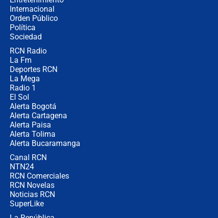
Internacional
🔴 EN VIVO | Noticiero La FM con
Orden Público
Juan Lozano - 6 de agosto de 2026
Política
Sociedad
RCN Radio
¿Por qué De la Espriella gobernará
La Fm
desde Barranquilla? Experto explica
la razón
Deportes RCN
La Mega
Radio 1
El Sol
Alerta Bogotá
Alerta Cartagena
Alerta Paisa
Alerta Tolima
Alerta Bucaramanga
Canal RCN
NTN24
RCN Comerciales
RCN Novelas
Noticias RCN
SuperLike
La República