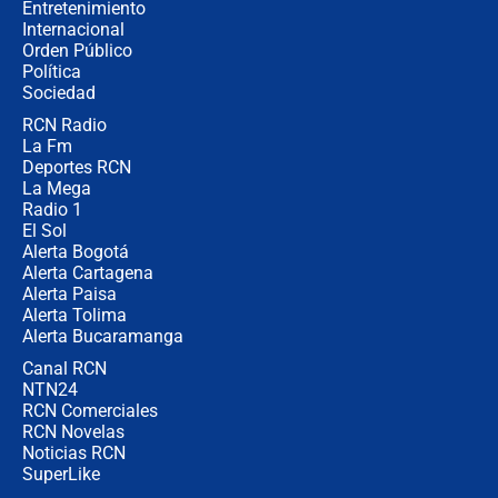
Entretenimiento
Internacional
🔴 EN VIVO | Noticiero La FM con
Orden Público
Juan Lozano - 6 de agosto de 2026
Política
Sociedad
RCN Radio
¿Por qué De la Espriella gobernará
La Fm
desde Barranquilla? Experto explica
la razón
Deportes RCN
La Mega
Radio 1
El Sol
Alerta Bogotá
Alerta Cartagena
Alerta Paisa
Alerta Tolima
Alerta Bucaramanga
Canal RCN
NTN24
RCN Comerciales
RCN Novelas
Noticias RCN
SuperLike