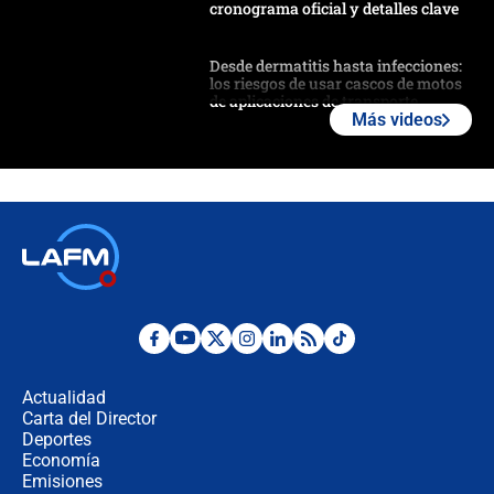
cronograma oficial y detalles clave
Desde dermatitis hasta infecciones:
los riesgos de usar cascos de motos
de aplicaciones de transporte
Más videos
¿Cómo comprar dólares desde el
celular? Requisitos, pasos y
recomendaciones
Las seis de las 6 con Juan Lozano |
jueves 6 de agosto de 2026
Posesión de Abelardo De La Espriella
en Cali: ¿qué pasará con los
congresistas del Pacto Histórico que
Actualidad
no asistirán?
Carta del Director
Álvaro Uribe asistirá a la posesión y
Deportes
crece el pulso por la elección del
Economía
contralor
Emisiones