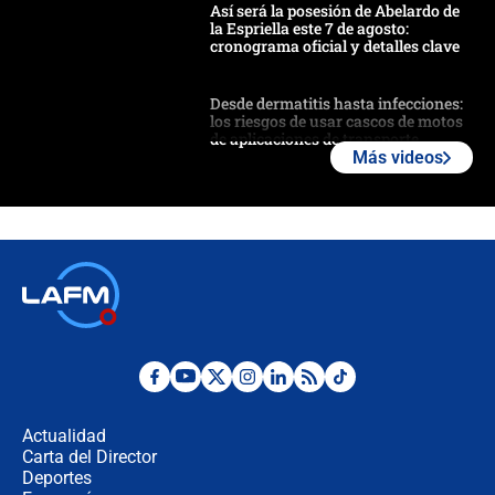
Así será la posesión de Abelardo de
la Espriella este 7 de agosto:
cronograma oficial y detalles clave
Desde dermatitis hasta infecciones:
los riesgos de usar cascos de motos
de aplicaciones de transporte
Más videos
¿Cómo comprar dólares desde el
celular? Requisitos, pasos y
recomendaciones
Las seis de las 6 con Juan Lozano |
jueves 6 de agosto de 2026
Posesión de Abelardo De La Espriella
en Cali: ¿qué pasará con los
congresistas del Pacto Histórico que
Actualidad
no asistirán?
Carta del Director
Álvaro Uribe asistirá a la posesión y
Deportes
crece el pulso por la elección del