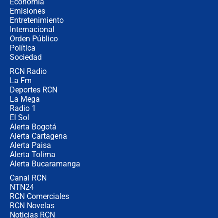
Economía
contralor
Emisiones
Entretenimiento
Internacional
🔴 EN VIVO | Noticiero La FM con
Orden Público
Juan Lozano - 6 de agosto de 2026
Política
Sociedad
RCN Radio
¿Por qué De la Espriella gobernará
La Fm
desde Barranquilla? Experto explica
la razón
Deportes RCN
La Mega
Radio 1
El Sol
Alerta Bogotá
Alerta Cartagena
Alerta Paisa
Alerta Tolima
Alerta Bucaramanga
Canal RCN
NTN24
RCN Comerciales
RCN Novelas
Noticias RCN