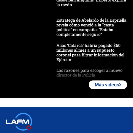
la razón
Estratega de Abelardo de la Espriella
revela cómo venció a la “casta
política” en campaña: “Estaba
completamente seguro”
Alias ‘Calarcá’ habría pagado $60
millones al mes a un supuesto
coronel para filtrar información del
Ejército
Las razones para escoger al nuevo
director de la Policía
Más videos
"Prohibir es la salida fácil": ¿Qué
futuro les espera a las cabalgatas en
Colombia?
Ministro de Defensa no descarta el
uso de la UNDMO ante posibles
disturbios durante la posesión