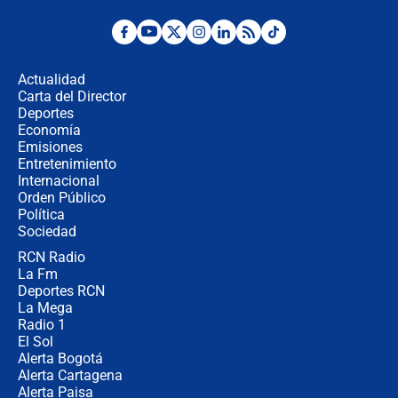
"No hubo fraude ni posibilidad de
fraude": Auditoría respondió a
señalamientos de Petro sobre
Actualidad
elección de Abelardo de La Espriella
Carta del Director
Tras su posesión, presidente De la
Deportes
Espriella empieza gira por regiones
Economía
donde perdió
Emisiones
Entretenimiento
Internacional
Las seis de las 6 con Juan Lozano |
Orden Público
miércoles 5 de agosto de 2026
Política
Sociedad
RCN Radio
🔴 EN VIVO | Noticiero La FM con
La Fm
Juan Lozano - 5 de agosto de 2026
Deportes RCN
La Mega
Radio 1
El Sol
Alerta Bogotá
Alerta Cartagena
Alerta Paisa