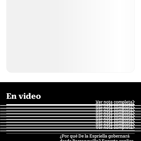
En video
Ver nota completa
Ver nota completa
Ver nota completa
Ver nota completa
Ver nota completa
Ver nota completa
Ver nota completa
Ver nota completa
Ver nota completa
Ver nota completa
¿Por qué De la Espriella gobernará
desde Barranquilla? Experto explica