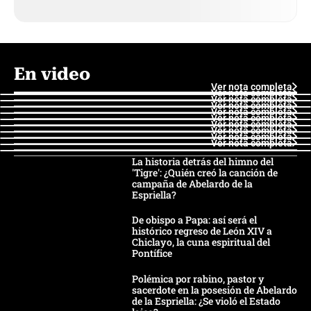
En video
Ver nota completa
Ver nota completa
Ver nota completa
Ver nota completa
Ver nota completa
Ver nota completa
Ver nota completa
Ver nota completa
Ver nota completa
Ver nota completa
La historia detrás del himno del
'Tigre': ¿Quién creó la canción de
campaña de Abelardo de la
Espriella?
De obispo a Papa: así será el
histórico regreso de León XIV a
Chiclayo, la cuna espiritual del
Pontífice
Polémica por rabino, pastor y
sacerdote en la posesión de Abelardo
de la Espriella: ¿Se violó el Estado