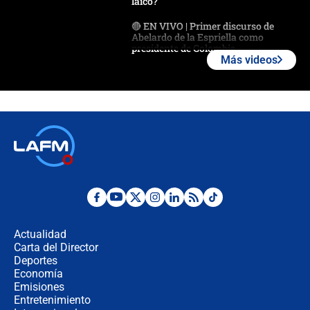
laico?
🔴 EN VIVO | Primer discurso de
Abelardo de la Espriella como
presidente de Colombia
Más videos
¿La posesión de Abelardo De la
Espriella en Cali inicia la
descentralización en Colombia? Esto
respondió el alcalde Eder
Así será la posesión de Abelardo de
la Espriella este 7 de agosto:
cronograma oficial y detalles clave
Desde dermatitis hasta infecciones:
los riesgos de usar cascos de motos
de aplicaciones de transporte
Actualidad
Carta del Director
¿Cómo comprar dólares desde el
Deportes
celular? Requisitos, pasos y
Economía
recomendaciones
Emisiones
Entretenimiento