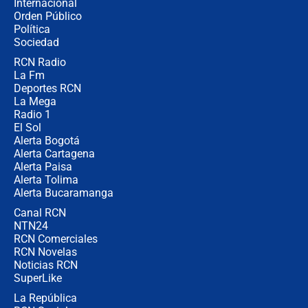
Internacional
Las seis de las 6 con Juan Lozano |
Orden Público
jueves 6 de agosto de 2026
Política
Sociedad
RCN Radio
Posesión de Abelardo De La Espriella
La Fm
en Cali: ¿qué pasará con los
congresistas del Pacto Histórico que
Deportes RCN
no asistirán?
La Mega
Radio 1
El Sol
Alerta Bogotá
Alerta Cartagena
Alerta Paisa
Alerta Tolima
Alerta Bucaramanga
Canal RCN
NTN24
RCN Comerciales
RCN Novelas
Noticias RCN
SuperLike
La República