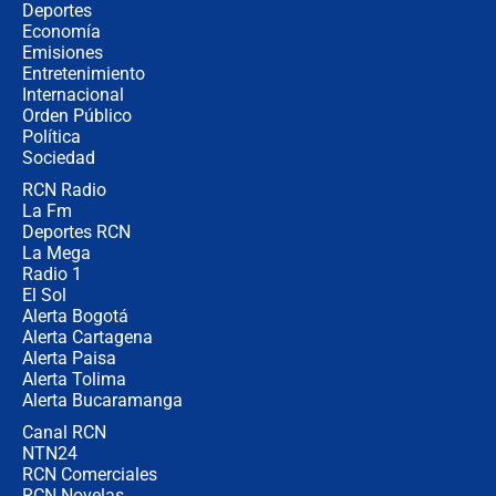
Estratega de Abelardo de la Espriella
Deportes
revela cómo venció a la “casta
Economía
política” en campaña: “Estaba
Emisiones
completamente seguro”
Entretenimiento
Internacional
Alias ‘Calarcá’ habría pagado $60
Orden Público
millones al mes a un supuesto
Política
coronel para filtrar información del
Ejército
Sociedad
RCN Radio
Las razones para escoger al nuevo
La Fm
director de la Policía
Deportes RCN
La Mega
Radio 1
El Sol
Alerta Bogotá
Alerta Cartagena
Alerta Paisa
Alerta Tolima
Alerta Bucaramanga
Canal RCN
NTN24
RCN Comerciales
RCN Novelas