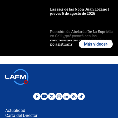
Las seis de las 6 con Juan Lozano |
jueves 6 de agosto de 2026
Posesión de Abelardo De La Espriella
en Cali: ¿qué pasará con los
congresistas del Pacto Histórico que
no asistirán?
Más videos
Álvaro Uribe asistirá a la posesión y
crece el pulso por la elección del
contralor
🔴 EN VIVO | Noticiero La FM con
Juan Lozano - 6 de agosto de 2026
¿Por qué De la Espriella gobernará
desde Barranquilla? Experto explica
la razón
Actualidad
Carta del Director