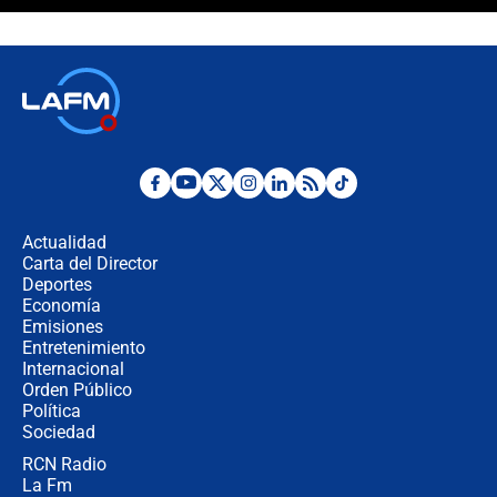
Álvaro Uribe asistirá a la posesión y
crece el pulso por la elección del
contralor
🔴 EN VIVO | Noticiero La FM con
Juan Lozano - 6 de agosto de 2026
¿Por qué De la Espriella gobernará
desde Barranquilla? Experto explica
la razón
Actualidad
Carta del Director
Estratega de Abelardo de la Espriella
Deportes
revela cómo venció a la “casta
Economía
política” en campaña: “Estaba
Emisiones
completamente seguro”
Entretenimiento
Internacional
Alias ‘Calarcá’ habría pagado $60
Orden Público
millones al mes a un supuesto
Política
coronel para filtrar información del
Ejército
Sociedad
RCN Radio
Las razones para escoger al nuevo
La Fm
director de la Policía