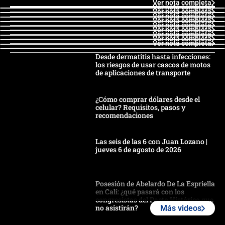
Ver nota completa
Ver nota completa
Ver nota completa
Ver nota completa
Ver nota completa
Ver nota completa
Ver nota completa
Ver nota completa
Ver nota completa
Ver nota completa
Desde dermatitis hasta infecciones:
los riesgos de usar cascos de motos
de aplicaciones de transporte
¿Cómo comprar dólares desde el
celular? Requisitos, pasos y
recomendaciones
Las seis de las 6 con Juan Lozano |
jueves 6 de agosto de 2026
Posesión de Abelardo De La Espriella
en Cali: ¿qué pasará con los
congresistas del Pacto Histórico que
no asistirán?
Más videos