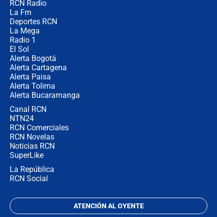
RCN Radio
Bogotá alista cobro por alumbrado:
La Fm
así sería la nueva sobretasa al
impuesto predial
Deportes RCN
La Mega
Radio 1
El Sol
Alerta Bogotá
Alerta Cartagena
Alerta Paisa
Alerta Tolima
Alerta Bucaramanga
Canal RCN
NTN24
RCN Comerciales
RCN Novelas
Noticias RCN
SuperLike
La República
RCN Social
ATENCIÓN AL OYENTE