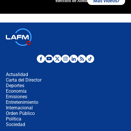
elección de Abelardo de La Espriella
Más videos
Tras su posesión, presidente De la
Espriella empieza gira por regiones
donde perdió
Las seis de las 6 con Juan Lozano |
miércoles 5 de agosto de 2026
🔴 EN VIVO | Noticiero La FM con
Juan Lozano - 5 de agosto de 2026
Actualidad
Carta del Director
La petición de los empresarios al
Deportes
gobierno de De la Espriella antes del
Economía
Congreso de la ANDI
Emisiones
Entretenimiento
Internacional
María Fernanda Cabal asegura que
Orden Público
Uribe tiene "aversión" a la palabra
Política
derecha: "Es como si le hablaran del
demonio"
Sociedad